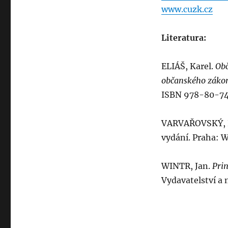
www.cuzk.cz
Literatura:
ELIÁŠ, Karel.
Obč
občanského záko
ISBN 978-80-7
VARVAŘOVSKÝ, 
vydání. Praha: 
WINTR, Jan.
Prin
Vydavatelství a 