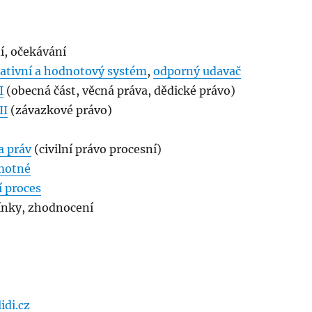
, očekávání
ativní a hodnotový systém
,
odporný udavač
I
(obecná část, věcná práva, dědické právo)
II
(závazkové právo)
a práv
(civilní právo procesní)
hmotné
í proces
ínky, zhodnocení
di.cz