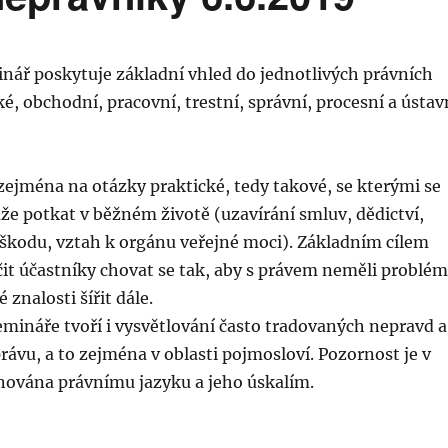
nář poskytuje základní vhled do jednotlivých právních
é, obchodní, pracovní, trestní, správní, procesní a ústav
zejména na otázky praktické, tedy takové, se kterými se
e potkat v běžném životě (uzavírání smluv, dědictví,
škodu, vztah k orgánu veřejné moci). Základním cílem
it účastníky chovat se tak, aby s právem neměli problé
 znalosti šířit dále.
emináře tvoří i vysvětlování často tradovaných nepravd a
rávu, a to zejména v oblasti pojmosloví. Pozornost je v
ována právnímu jazyku a jeho úskalím.