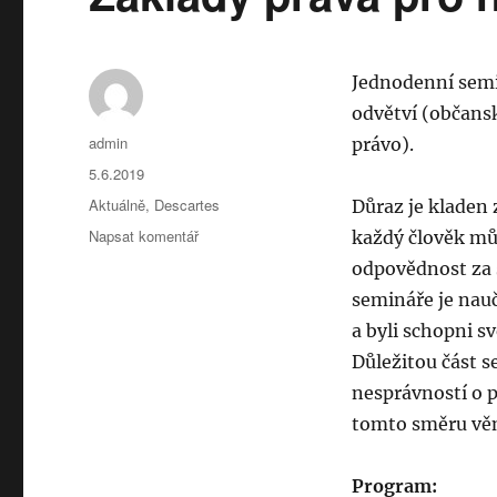
Jednodenní semi
odvětví (občansk
Autor:
admin
právo).
Publikováno:
5.6.2019
Rubriky:
Aktuálně
,
Descartes
Důraz je kladen 
pro
Napsat komentář
každý člověk můž
text
odpovědnost za 
s
semináře je nauč
názvem
Základy
a byli schopni své
práva
Důležitou část s
pro
nesprávností o p
neprávníky
6.6.2019
tomto směru věn
Program: