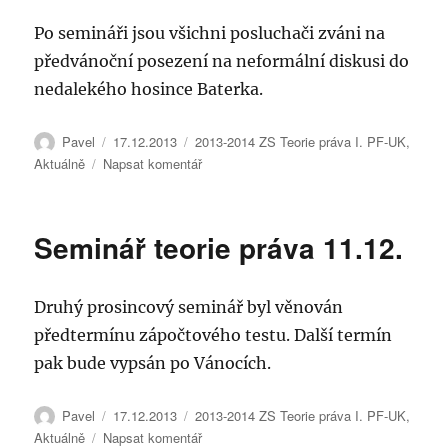
Po semináři jsou všichni posluchači zváni na
předvánoční posezení na neformální diskusi do
nedalekého hosince Baterka.
Autor:
Publikováno:
Rubriky:
Pavel
17.12.2013
2013-2014 ZS Teorie práva I. PF-UK
,
pro
Aktuálně
Napsat komentář
text
s
názvem
Seminář teorie práva 11.12.
Seminář
teorie
práva
Druhý prosincový seminář byl věnován
18.12.
předtermínu zápočtového testu. Další termín
pak bude vypsán po Vánocích.
Autor:
Publikováno:
Rubriky:
Pavel
17.12.2013
2013-2014 ZS Teorie práva I. PF-UK
,
pro
Aktuálně
Napsat komentář