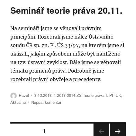
názvem
Seminář teorie práva 20.11.
Seminář
teorie
práva
Na semináři jsme se věnovali právním
27.11.
principům. Rozebrali jsme nález Ústavního
soudu ČR sp. zn. Pl. ÚS 33/97, na kterém jsme si
ukázali, jakým způsobem může být nahlíženo
na tzv. ústavní zvyklost. Dále jsme se věnovali
tématu pramenů práva. Podrobně jsme
rozebrali právní obyčeje a precedenty.
Autor:
Publikováno:
Rubriky:
Pavel
3.12.2013
2013-2014 ZS Teorie práva I. PF-UK
,
pro
Aktuálně
Napsat komentář
text
s
názvem
Stránkování
Seminář
STRÁNKA:
1
teorie