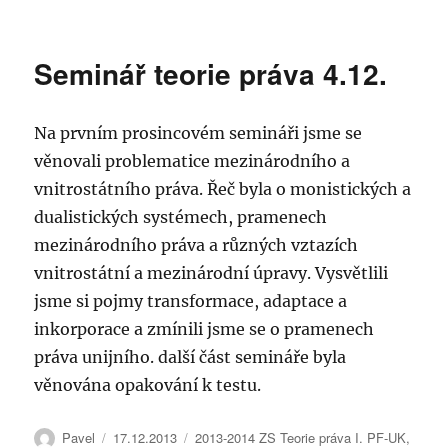
text
s
názvem
Seminář teorie práva 4.12.
Seminář
teorie
práva
Na prvním prosincovém semináři jsme se
11.12.
věnovali problematice mezinárodního a
vnitrostátního práva. Řeč byla o monistických a
dualistických systémech, pramenech
mezinárodního práva a různých vztazích
vnitrostátní a mezinárodní úpravy. Vysvětlili
jsme si pojmy transformace, adaptace a
inkorporace a zmínili jsme se o pramenech
práva unijního. další část semináře byla
věnována opakování k testu.
Autor:
Publikováno:
Rubriky:
Pavel
17.12.2013
2013-2014 ZS Teorie práva I. PF-UK
,