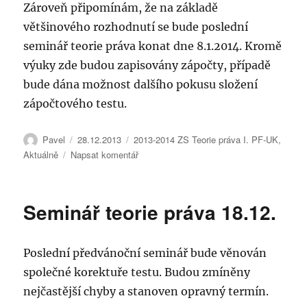
Zároveň připomínám, že na základě
většinového rozhodnutí se bude poslední
seminář teorie práva konat dne 8.1.2014. Kromě
výuky zde budou zapisovány zápočty, případě
bude dána možnost dalšího pokusu složení
zápočtového testu.
Autor:
Publikováno:
Rubriky:
Pavel
28.12.2013
2013-2014 ZS Teorie práva I. PF-UK
,
pro
Aktuálně
Napsat komentář
text
s
názvem
Seminář teorie práva 18.12.
Poslední
seminář
teorie
Poslední předvánoční seminář bude věnován
práva
8.1.2014
společné korektuře testu. Budou zmíněny
nejčastější chyby a stanoven opravný termín.