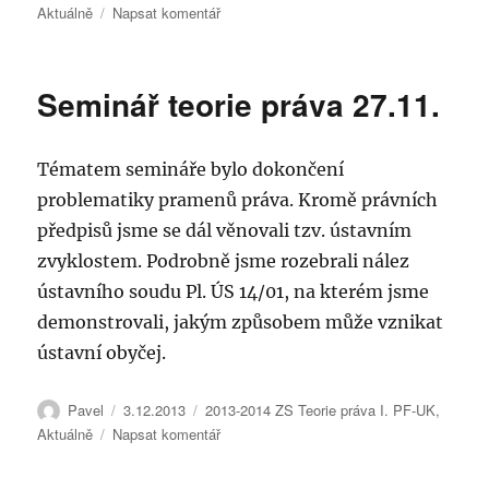
pro
Aktuálně
Napsat komentář
text
s
názvem
Seminář teorie práva 27.11.
Seminář
teorie
práva
Tématem semináře bylo dokončení
4.12.
problematiky pramenů práva. Kromě právních
předpisů jsme se dál věnovali tzv. ústavním
zvyklostem. Podrobně jsme rozebrali nález
ústavního soudu Pl. ÚS 14/01, na kterém jsme
demonstrovali, jakým způsobem může vznikat
ústavní obyčej.
Autor:
Publikováno:
Rubriky:
Pavel
3.12.2013
2013-2014 ZS Teorie práva I. PF-UK
,
pro
Aktuálně
Napsat komentář
text
s