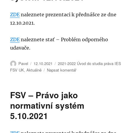
ekonomie
a
ZDE
naleznete prezentaci k přednášce ze dne
práva
12.10.2021.
23.2.2024
ZDE
naleznete stať – Problém odporného
udavače.
Autor:
Publikováno:
Rubriky:
Pavel
12.10.2021
2021-2022 Úvod do studia práva IES
pro
FSV UK
,
Aktuálně
Napsat komentář
text
s
názvem
FSV – Právo jako
FSV
–
normativní systém
Právo
5.10.2021
jako
hodnotový
systém
12.10.2021