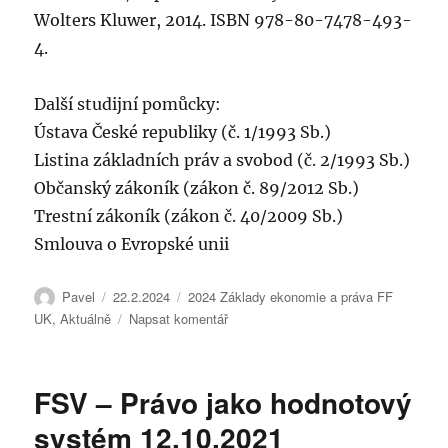
Wolters Kluwer, 2014. ISBN 978-80-7478-493-
4.
Další studijní pomůcky:
Ústava České republiky (č. 1/1993 Sb.)
Listina základních práv a svobod (č. 2/1993 Sb.)
Občanský zákoník (zákon č. 89/2012 Sb.)
Trestní zákoník (zákon č. 40/2009 Sb.)
Smlouva o Evropské unii
Autor:
Publikováno:
Rubriky:
Pavel
22.2.2024
2024 Základy ekonomie a práva FF
pro
UK
,
Aktuálně
Napsat komentář
text
s
názvem
FSV – Právo jako hodnotový
FF-
UK
systém 12.10.2021
Základy