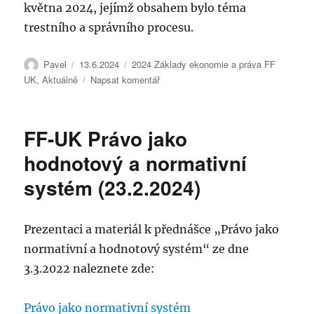
května 2024, jejímž obsahem bylo téma
trestního a správního procesu.
Autor:
Publikováno:
Rubriky:
Pavel
13.6.2024
2024 Základy ekonomie a práva FF
pro
UK
,
Aktuálně
Napsat komentář
text
s
názvem
FF-UK Právo jako
FF
–
hodnotový a normativní
trestní
systém (23.2.2024)
a
správní
proces
Prezentaci a materiál k přednášce „Právo jako
normativní a hodnotový systém“ ze dne
3.3.2022 naleznete zde:
Právo jako normativní systém