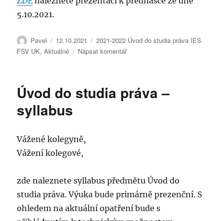
ZDE
naleznete prezentaci k přednášce ze dne
5.10.2021.
Autor:
Publikováno:
Rubriky:
Pavel
12.10.2021
2021-2022 Úvod do studia práva IES
pro
FSV UK
,
Aktuálně
Napsat komentář
text
s
názvem
Úvod do studia práva –
FSV
–
syllabus
Právo
jako
normativní
Vážené kolegyně,
systém
Vážení kolegové,
5.10.2021
zde naleznete syllabus předmětu Úvod do
studia práva. Výuka bude primárně prezenční. S
ohledem na aktuální opatření bude s