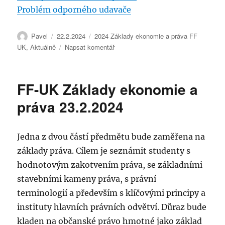
Problém odporného udavače
Autor:
Publikováno:
Rubriky:
Pavel
22.2.2024
2024 Základy ekonomie a práva FF
pro
UK
,
Aktuálně
Napsat komentář
text
s
názvem
FF-UK Základy ekonomie a
FF-
UK
práva 23.2.2024
Právo
jako
hodnotový
Jedna z dvou částí předmětu bude zaměřena na
a
základy práva. Cílem je seznámit studenty s
normativní
systém
hodnotovým zakotvením práva, se základními
(23.2.2024)
stavebními kameny práva, s právní
terminologií a především s klíčovými principy a
instituty hlavních právních odvětví. Důraz bude
kladen na občanské právo hmotné jako základ