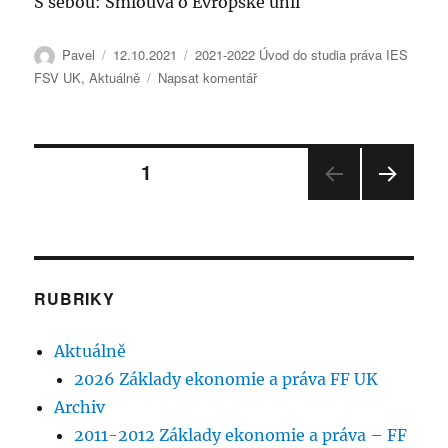
S sebou: Smlouva o Evropské unii
Autor:
Publikováno:
Rubriky:
Pavel
12.10.2021
2021-2022 Úvod do studia práva IES
pro
FSV UK
,
Aktuálně
Napsat komentář
text
s
názvem
Stránkování
Úvod
STRÁNKA:
1
do
studia
DALŠ
příspěvků
práva
Í
–
STRÁ
NKA
syllabus
RUBRIKY
Aktuálně
2026 Základy ekonomie a práva FF UK
Archiv
2011-2012 Základy ekonomie a práva – FF