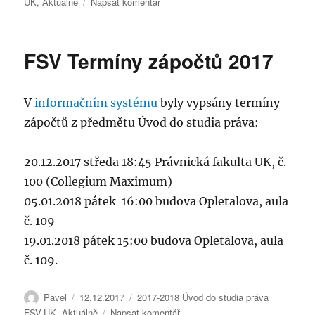
pro
UK
,
Aktuálně
Napsat komentář
text
s
názvem
FSV Termíny zápočtů 2017
Výsledky
zápočtového
testu
V
informačním systému
byly vypsány termíny
z
5.1.2018
zápočtů z předmětu Úvod do studia práva:
20.12.2017 středa 18:45 Právnická fakulta UK, č.
100 (Collegium Maximum)
05.01.2018 pátek 16:00 budova Opletalova, aula
č. 109
19.01.2018 pátek 15:00 budova Opletalova, aula
č. 109.
Autor:
Publikováno:
Rubriky:
Pavel
12.12.2017
2017-2018 Úvod do studia práva
pro
FSV-UK
,
Aktuálně
Napsat komentář