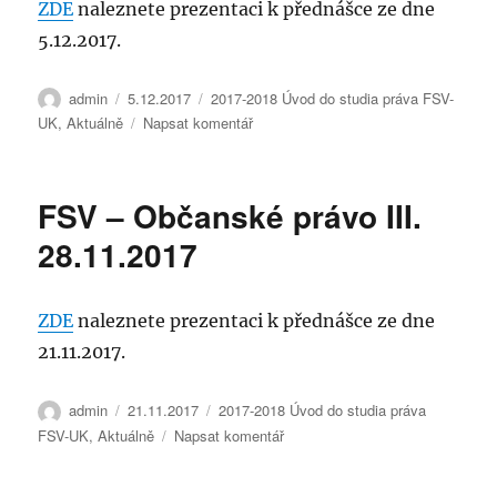
ZDE
naleznete prezentaci k přednášce ze dne
proces
5.12.2017.
12.12.2017
Autor:
Publikováno:
Rubriky:
admin
5.12.2017
2017-2018 Úvod do studia práva FSV-
pro
UK
,
Aktuálně
Napsat komentář
text
s
názvem
FSV – Občanské právo III.
FSV
–
28.11.2017
Procesní
ochrana
soukromých
ZDE
naleznete prezentaci k přednášce ze dne
práv
21.11.2017.
5.12.2017
Autor:
Publikováno:
Rubriky:
admin
21.11.2017
2017-2018 Úvod do studia práva
pro
FSV-UK
,
Aktuálně
Napsat komentář
text
s