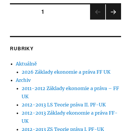
názvem
Stránkování
FSV
STRÁNKA:
1
–
Občanské
DALŠ
příspěvků
právo
Í
III.
STRÁ
NKA
28.11.2017
RUBRIKY
Aktuálně
2026 Základy ekonomie a práva FF UK
Archiv
2011-2012 Základy ekonomie a práva – FF
UK
2012-2013 LS Teorie práva II. PF-UK
2012-2013 Základy ekonomie a práva FF-
UK
2012-2013 ZS Teorie práva I. PF-UK