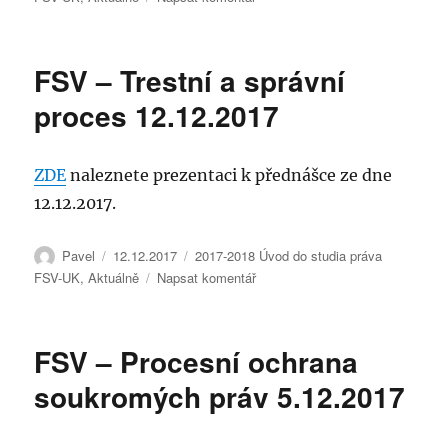
text
s
názvem
FSV – Trestní a správní
FSV
Termíny
proces 12.12.2017
zápočtů
2017
ZDE
naleznete prezentaci k přednášce ze dne
12.12.2017.
Autor:
Publikováno:
Rubriky:
Pavel
12.12.2017
2017-2018 Úvod do studia práva
pro
FSV-UK
,
Aktuálně
Napsat komentář
text
s
názvem
FSV – Procesní ochrana
FSV
–
soukromých práv 5.12.2017
Trestní
a
správní