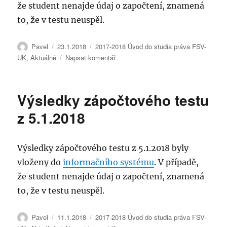
že student nenajde údaj o započtení, znamená
to, že v testu neuspěl.
Autor:
Publikováno:
Rubriky:
Pavel
23.1.2018
2017-2018 Úvod do studia práva FSV-
pro
UK
,
Aktuálně
Napsat komentář
text
s
názvem
Výsledky zápočtového testu
Výsledky
zápočtového
z 5.1.2018
testu
z
19.1.2018
Výsledky zápočtového testu z 5.1.2018 byly
vloženy do
informačního systému
. V případě,
že student nenajde údaj o započtení, znamená
to, že v testu neuspěl.
Autor:
Publikováno:
Rubriky:
Pavel
11.1.2018
2017-2018 Úvod do studia práva FSV-