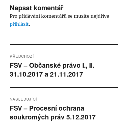
Napsat komentář
Pro přidávání komentářů se musíte nejdříve
přihlásit
.
Navigace
PŘEDCHOZÍ
pro
FSV – Občanské právo I., II.
Předchozí
31.10.2017 a 21.11.2017
příspěvek:
příspěvek
NÁSLEDUJÍCÍ
FSV – Procesní ochrana
Následující
soukromých práv 5.12.2017
příspěvek: