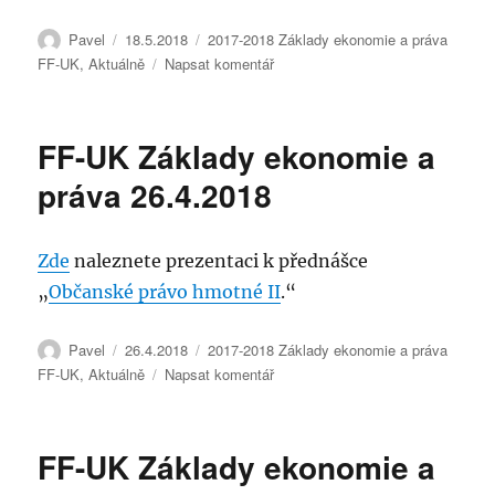
Autor:
Publikováno:
Rubriky:
Pavel
18.5.2018
2017-2018 Základy ekonomie a práva
pro
FF-UK
,
Aktuálně
Napsat komentář
text
s
názvem
FF-UK Základy ekonomie a
ff-
uk
práva 26.4.2018
Základy
ekonomie
a
Zde
naleznete prezentaci k přednášce
práva
„
Občanské právo hmotné II
.“
18.5.2018
Autor:
Publikováno:
Rubriky:
Pavel
26.4.2018
2017-2018 Základy ekonomie a práva
pro
FF-UK
,
Aktuálně
Napsat komentář
text
s
názvem
FF-UK Základy ekonomie a
FF-
UK