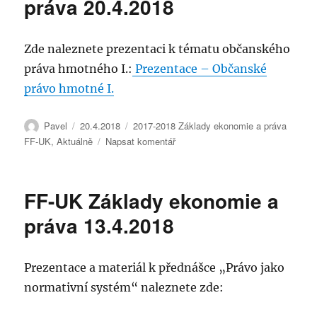
práva 20.4.2018
Základy
ekonomie
a
Zde naleznete prezentaci k tématu občanského
práva
práva hmotného I.:
Prezentace – Občanské
26.4.2018
právo hmotné I.
Autor:
Publikováno:
Rubriky:
Pavel
20.4.2018
2017-2018 Základy ekonomie a práva
pro
FF-UK
,
Aktuálně
Napsat komentář
text
s
názvem
FF-UK Základy ekonomie a
FF-
UK
práva 13.4.2018
Základy
ekonomie
a
Prezentace a materiál k přednášce „Právo jako
práva
normativní systém“ naleznete zde:
20.4.2018