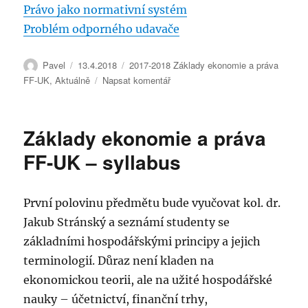
Právo jako normativní systém
Problém odporného udavače
Autor:
Publikováno:
Rubriky:
Pavel
13.4.2018
2017-2018 Základy ekonomie a práva
pro
FF-UK
,
Aktuálně
Napsat komentář
text
s
názvem
Základy ekonomie a práva
FF-
UK
FF-UK – syllabus
Základy
ekonomie
a
První polovinu předmětu bude vyučovat kol. dr.
práva
Jakub Stránský a seznámí studenty se
13.4.2018
základními hospodářskými principy a jejich
terminologií. Důraz není kladen na
ekonomickou teorii, ale na užité hospodářské
nauky – účetnictví, finanční trhy,