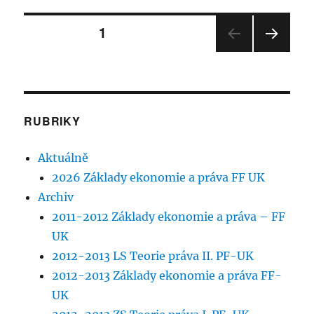
názvem
Stránkování
FF-
STRÁNKA:
1
UK
Základy
DALŠ
příspěvků
ekonomie
Í
a
STRÁ
NKA
práva
6.4.
RUBRIKY
Aktuálně
2026 Základy ekonomie a práva FF UK
Archiv
2011-2012 Základy ekonomie a práva – FF
UK
2012-2013 LS Teorie práva II. PF-UK
2012-2013 Základy ekonomie a práva FF-
UK