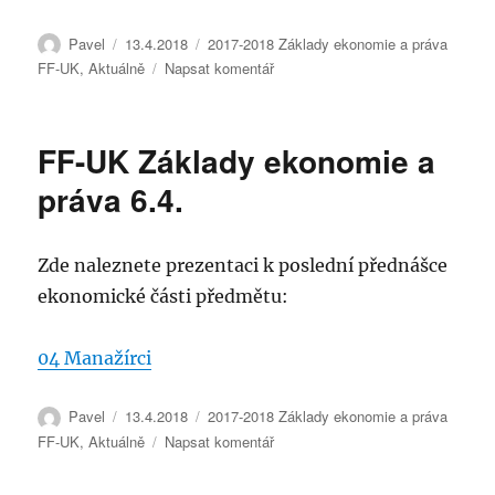
Autor:
Publikováno:
Rubriky:
Pavel
13.4.2018
2017-2018 Základy ekonomie a práva
pro
FF-UK
,
Aktuálně
Napsat komentář
text
s
názvem
FF-UK Základy ekonomie a
Základy
ekonomie
práva 6.4.
a
práva
FF-
Zde naleznete prezentaci k poslední přednášce
UK
ekonomické části předmětu:
–
syllabus
04 Manažírci
Autor:
Publikováno:
Rubriky:
Pavel
13.4.2018
2017-2018 Základy ekonomie a práva
pro
FF-UK
,
Aktuálně
Napsat komentář
text
s