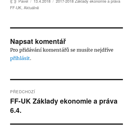
Autor:
Publikováno:
Rubriky:
Pavel
13.4.2018
2017-2018 Základy ekonomie a práva
FF-UK
,
Aktuálně
Napsat komentář
Pro přidávání komentářů se musíte nejdříve
přihlásit
.
Navigace
PŘEDCHOZÍ
pro
FF-UK Základy ekonomie a práva
Předchozí
6.4.
příspěvek:
příspěvek