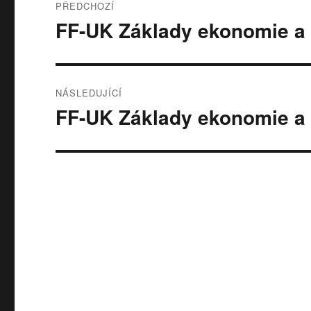
PŘEDCHOZÍ
pro
FF-UK Základy ekonomie a 
Předchozí
příspěvek:
příspěvek
NÁSLEDUJÍCÍ
FF-UK Základy ekonomie a 
Následující
příspěvek: