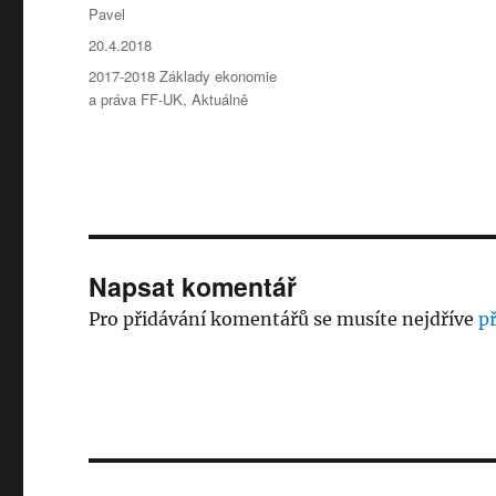
Autor:
Pavel
Publikováno:
20.4.2018
Rubriky:
2017-2018 Základy ekonomie
a práva FF-UK
,
Aktuálně
Napsat komentář
Pro přidávání komentářů se musíte nejdříve
př
Navigace