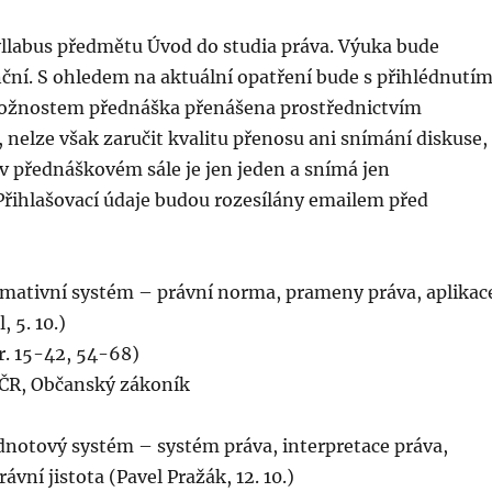
yllabus předmětu Úvod do studia práva. Výuka bude
ční. S ohledem na aktuální opatření bude s přihlédnutí
ožnostem přednáška přenášena prostřednictvím
nelze však zaručit kvalitu přenosu ani snímání diskuse,
v přednáškovém sále je jen jeden a snímá jen
Přihlašovací údaje budou rozesílány emailem před
ormativní systém – právní norma, prameny práva, aplikac
 5. 10.)
r. 15-42, 54-68)
 ČR, Občanský zákoník
dnotový systém – systém práva, interpretace práva,
ávní jistota (Pavel Pražák, 12. 10.)