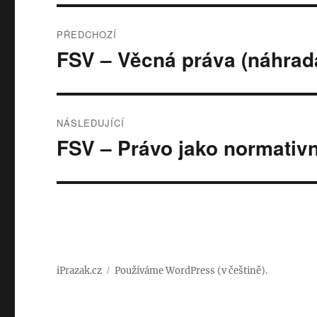
Navigace
PŘEDCHOZÍ
pro
FSV – Věcná práva (náhrad
Předchozí
příspěvek:
příspěvek
NÁSLEDUJÍCÍ
FSV – Právo jako normativn
Následující
příspěvek:
iPrazak.cz
Používáme WordPress (v češtině).