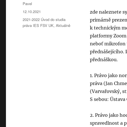
Autor:
Pavel
Publikováno:
12.10.2021
zde naleznete s
Rubriky:
2021-2022 Úvod do studia
primárně prezen
práva IES FSV UK
,
Aktuálně
k technickým m
platformy Zoom, 
neboť mikrofon 
přednášejícího. 
přednáškou.
1. Právo jako n
práva (Jan Chmel,
(Varvařovský, st
S sebou: Ústava
2. Právo jako ho
spravedlnost a pr