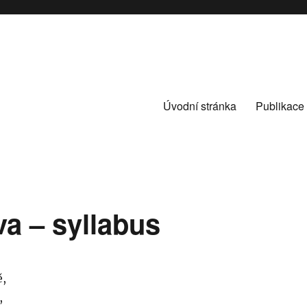
Úvodní stránka
Publikace
va – syllabus
ě,
,