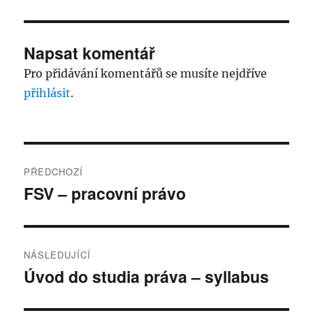
Napsat komentář
Pro přidávání komentářů se musíte nejdříve
přihlásit
.
Navigace
PŘEDCHOZÍ
pro
FSV – pracovní právo
Předchozí
příspěvek:
příspěvek
NÁSLEDUJÍCÍ
Úvod do studia práva – syllabus
Následující
příspěvek: