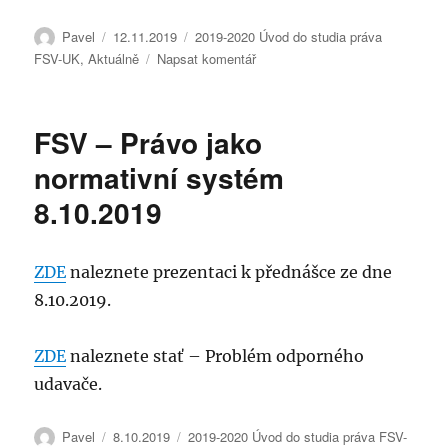
Autor:
Publikováno:
Rubriky:
Pavel
12.11.2019
2019-2020 Úvod do studia práva
pro
FSV-UK
,
Aktuálně
Napsat komentář
text
s
názvem
FSV – Právo jako
FSV
Občanské
normativní systém
právo
8.10.2019
II,
Civilní
proces
ZDE
naleznete prezentaci k přednášce ze dne
8.10.2019.
ZDE
naleznete stať – Problém odporného
udavače.
Autor:
Publikováno:
Rubriky:
Pavel
8.10.2019
2019-2020 Úvod do studia práva FSV-