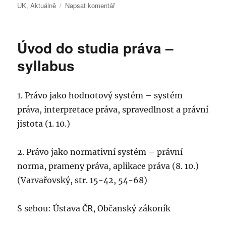
pro
UK
,
Aktuálně
Napsat komentář
text
s
názvem
Úvod do studia práva –
FSV
–
syllabus
Právo
jako
normativní
1. Právo jako hodnotový systém – systém
systém
práva, interpretace práva, spravedlnost a právní
8.10.2019
jistota (1. 10.)
2. Právo jako normativní systém – právní
norma, prameny práva, aplikace práva (8. 10.)
(Varvařovský, str. 15-42, 54-68)
S sebou: Ústava ČR, Občanský zákoník