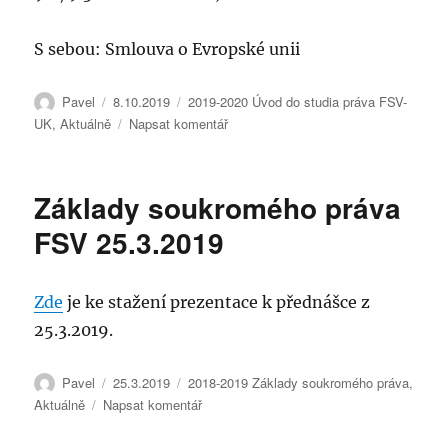
S sebou: Smlouva o Evropské unii
Autor:
Publikováno:
Rubriky:
Pavel
8.10.2019
2019-2020 Úvod do studia práva FSV-
pro
UK
,
Aktuálně
Napsat komentář
text
s
názvem
Základy soukromého práva
Úvod
do
FSV 25.3.2019
studia
práva
–
Zde
je ke stažení prezentace k přednášce z
syllabus
25.3.2019.
Autor:
Publikováno:
Rubriky:
Pavel
25.3.2019
2018-2019 Základy soukromého práva
,
pro
Aktuálně
Napsat komentář
text
s