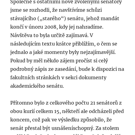
Společně s ostatními nově zvolenými senátory
jsme se rozhodli, že navštívíme schůzi
stávajícího („starého“) senátu, jehož mandát
končí v únoru 2008, kdy jej nahradíme.
Návštěva to byla určitě zajímavá. V
následujícím textu krátce přiblížím, o čem se
jednalo a jaké momenty byly nejzajímavější.
Pokud by měl někdo zájem pročíst si celý
podrobný zápis ze zasedání, bude k dispozici na
fakultních stránkách v sekci dokumenty
akademického senátu.
Přítomno bylo z celkového počtu 21 senátorů z
obou kurií celkem 15, někteří ale odcházeli před
koncem, což pak ve výsledku způsobilo, že
senát přestal být usnášeníschopný. Za stolem