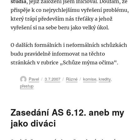
studia
, jejíž založení jsem inicioval. Doufám, že
přispěje k co nejrychlejšímu vyřešení problému,
který trápí především nás třeťáky a jehož
vyřešení si na sebe beru jako velký úkol.
O dalších formálních i neformálních schůzkách
budu pravidelně informovat na těchto
stránkách v rubrice „Schůze mýma očima“.
Autor:
Publikováno:
Rubriky:
Štítky:
Pavel
3.7.2007
Různé
komise
,
kredity
,
přestup
Zasedání AS 6.12. aneb my
jako diváci