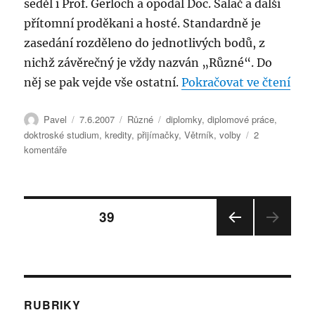
seděl i Prof. Gerloch a opodál Doc. Salač a další
přítomní proděkani a hosté. Standardně je
zasedání rozděleno do jednotlivých bodů, z
nichž závěrečný je vždy nazván „Různé“. Do
„Zas
něj se pak vejde vše ostatní.
Pokračovat ve čtení
Autor:
Publikováno:
Rubriky:
Štítky:
Pavel
7.6.2007
Různé
diplomky
,
diplomové práce
,
doktroské studium
,
kredity
,
přijímačky
,
Větrník
,
volby
2
u
komentáře
textu
s
názvem
Stránkování
Zasedání
STRÁNKA:
39
AS
6.12.
PŘE
příspěvků
aneb
DCH
my
OZÍ
STRÁ
jako
NKA
diváci
RUBRIKY