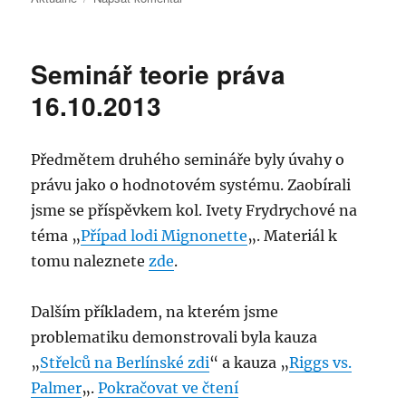
text
s
názvem
Seminář teorie práva
Seminář
teorie
16.10.2013
práva
23.10.2013
Předmětem druhého semináře byly úvahy o
právu jako o hodnotovém systému. Zaobírali
jsme se příspěvkem kol. Ivety Frydrychové na
téma „
Případ lodi Mignonette
„. Materiál k
tomu naleznete
zde
.
Dalším příkladem, na kterém jsme
problematiku demonstrovali byla kauza
„
Střelců na Berlínské zdi
“ a kauza „
Riggs vs.
„Seminář teorie práva 
Palmer
„.
Pokračovat ve čtení