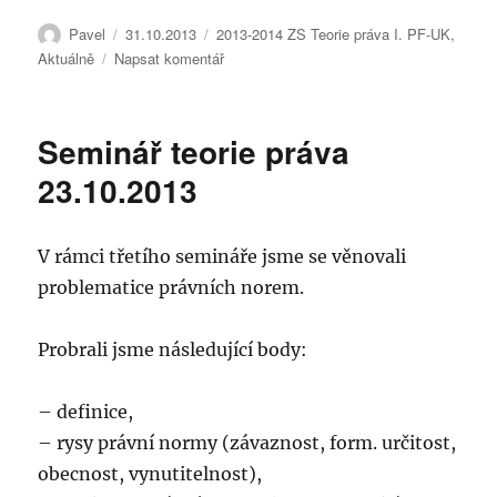
Autor:
Publikováno:
Rubriky:
Pavel
31.10.2013
2013-2014 ZS Teorie práva I. PF-UK
,
pro
Aktuálně
Napsat komentář
text
s
názvem
Seminář teorie práva
Seminář
teorie
23.10.2013
práva
30.10.
V rámci třetího semináře jsme se věnovali
problematice právních norem.
Probrali jsme následující body:
– definice,
– rysy právní normy (závaznost, form. určitost,
obecnost, vynutitelnost),