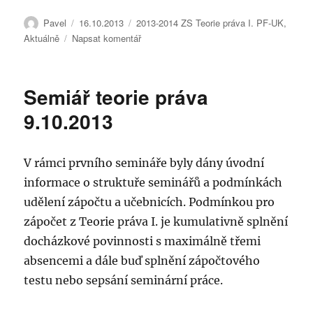
Autor:
Publikováno:
Rubriky:
Pavel
16.10.2013
2013-2014 ZS Teorie práva I. PF-UK
,
pro
Aktuálně
Napsat komentář
text
s
názvem
Semiář teorie práva
Seminář
teorie
9.10.2013
práva
16.10.2013
V rámci prvního semináře byly dány úvodní
informace o struktuře seminářů a podmínkách
udělení zápočtu a učebnicích. Podmínkou pro
zápočet z Teorie práva I. je kumulativně splnění
docházkové povinnosti s maximálně třemi
absencemi a dále buď splnění zápočtového
testu nebo sepsání seminární práce.