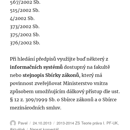
567/2002 Sb.
515/2002 Sb.
4/2002 Sb.
373/2002 Sb.
375/2002 Sb.
376/2002 Sb.
Při hledání předpisů využijte buď některý z
informačních systémů
dostupný na fakultě
nebo
stejnopis Sbírky zákonů
, který má
povinnost zveřejňovat Ministerstvo vnitra
způsobem umožňujícím dálkový přístup dle ust.
§ 12 z. 309/1999 Sb. o Sbírce zákonů a o Sbírce
mezinárodních smluv.
Autor:
Publikováno:
Rubriky:
Pavel
24.10.2013
2013-2014 ZS Teorie práva I. PF-UK
,
pro
Aktuálně
Napsat komentář