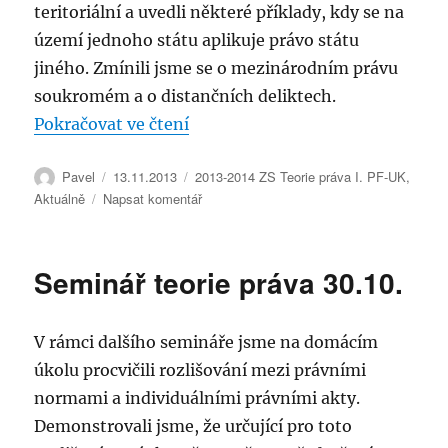
teritoriální a uvedli některé příklady, kdy se na
území jednoho státu aplikuje právo státu
jiného. Zmínili jsme se o mezinárodním právu
soukromém a o distančních deliktech.
„Seminář teorie práva 6.11.2013“
Pokračovat ve čtení
Autor:
Publikováno:
Rubriky:
Pavel
13.11.2013
2013-2014 ZS Teorie práva I. PF-UK
,
pro
Aktuálně
Napsat komentář
text
s
názvem
Seminář teorie práva 30.10.
Seminář
teorie
práva
V rámci dalšího semináře jsme na domácím
6.11.2013
úkolu procvičili rozlišování mezi právními
normami a individuálními právními akty.
Demonstrovali jsme, že určující pro toto