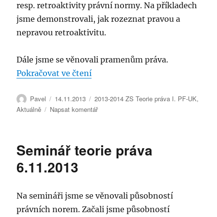
resp. retroaktivity právní normy. Na příkladech
jsme demonstrovali, jak rozeznat pravou a
nepravou retroaktivitu.
Dále jsme se věnovali pramenům práva.
„Seminář teorie práva 13.11.2013
Pokračovat ve čtení
Autor:
Publikováno:
Rubriky:
Pavel
14.11.2013
2013-2014 ZS Teorie práva I. PF-UK
,
pro
Aktuálně
Napsat komentář
text
s
názvem
Seminář teorie práva
Seminář
teorie
6.11.2013
práva
13.11.2013
Na semináři jsme se věnovali působností
právních norem. Začali jsme působností