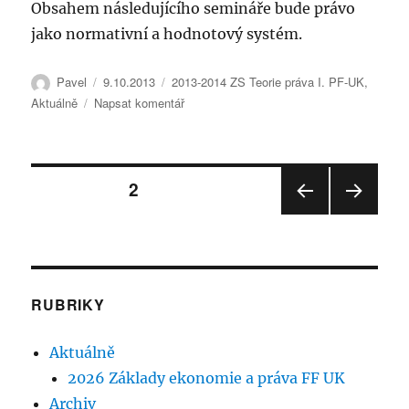
Obsahem následujícího semináře bude právo
jako normativní a hodnotový systém.
Autor:
Publikováno:
Rubriky:
Pavel
9.10.2013
2013-2014 ZS Teorie práva I. PF-UK
,
pro
Aktuálně
Napsat komentář
text
s
názvem
Stránkování
Semiář
STRÁNKA:
2
teorie
práva
PŘE
DALŠ
příspěvků
9.10.2013
DCH
Í
OZÍ
STRÁ
STRÁ
NKA
NKA
RUBRIKY
Aktuálně
2026 Základy ekonomie a práva FF UK
Archiv