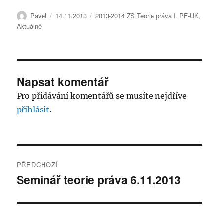
Autor:
Publikováno:
Rubriky:
Pavel
14.11.2013
2013-2014 ZS Teorie práva I. PF-UK
,
Aktuálně
Napsat komentář
Pro přidávání komentářů se musíte nejdříve
přihlásit
.
Navigace
PŘEDCHOZÍ
pro
Seminář teorie práva 6.11.2013
Předchozí
příspěvek:
příspěvek