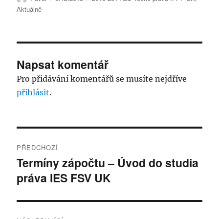
Aktuálně
Napsat komentář
Pro přidávání komentářů se musíte nejdříve
přihlásit
.
Navigace
PŘEDCHOZÍ
pro
Termíny zápočtu – Úvod do studia
Předchozí
práva IES FSV UK
příspěvek:
příspěvek