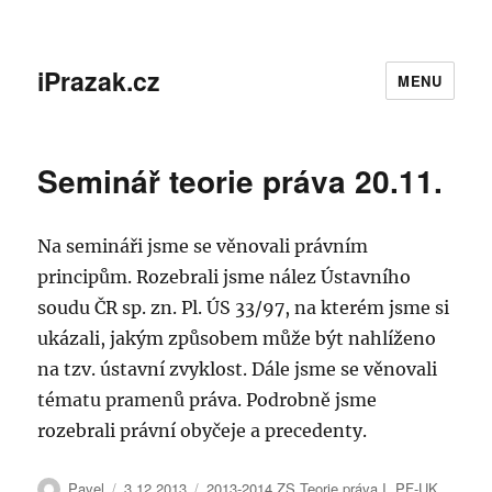
iPrazak.cz
MENU
Seminář teorie práva 20.11.
Na semináři jsme se věnovali právním
principům. Rozebrali jsme nález Ústavního
soudu ČR sp. zn. Pl. ÚS 33/97, na kterém jsme si
ukázali, jakým způsobem může být nahlíženo
na tzv. ústavní zvyklost. Dále jsme se věnovali
tématu pramenů práva. Podrobně jsme
rozebrali právní obyčeje a precedenty.
Autor:
Publikováno:
Rubriky:
Pavel
3.12.2013
2013-2014 ZS Teorie práva I. PF-UK
,