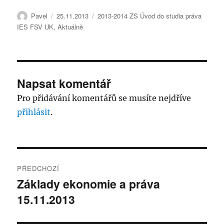
Autor:
Publikováno:
Rubriky:
Pavel
25.11.2013
2013-2014 ZS Úvod do studia práva
IES FSV UK
,
Aktuálně
Napsat komentář
Pro přidávání komentářů se musíte nejdříve
přihlásit
.
Navigace
PŘEDCHOZÍ
pro
Základy ekonomie a práva
Předchozí
15.11.2013
příspěvek:
příspěvek