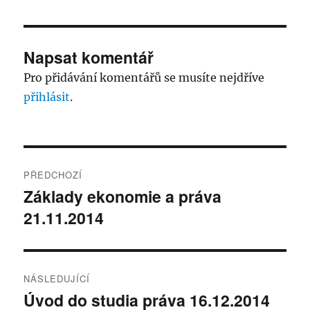
Napsat komentář
Pro přidávání komentářů se musíte nejdříve
přihlásit
.
Navigace
PŘEDCHOZÍ
pro
Základy ekonomie a práva
Předchozí
21.11.2014
příspěvek:
příspěvek
NÁSLEDUJÍCÍ
Úvod do studia práva 16.12.2014
Následující