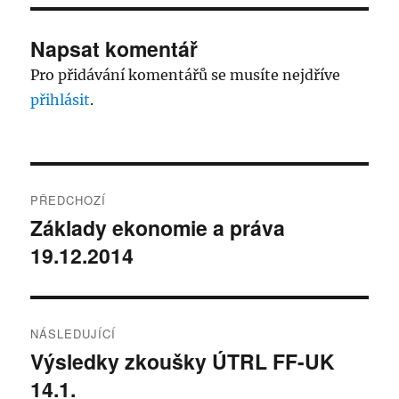
Napsat komentář
Pro přidávání komentářů se musíte nejdříve
přihlásit
.
Navigace
PŘEDCHOZÍ
pro
Základy ekonomie a práva
Předchozí
19.12.2014
příspěvek:
příspěvek
NÁSLEDUJÍCÍ
Výsledky zkoušky ÚTRL FF-UK
Následující
14.1.
příspěvek: