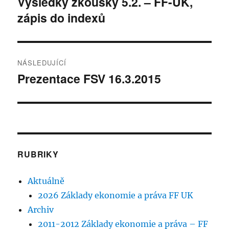
Výsledky zkoušky 5.2. – FF-UK,
Předchozí
zápis do indexů
příspěvek:
příspěvek
NÁSLEDUJÍCÍ
Prezentace FSV 16.3.2015
Následující
příspěvek:
RUBRIKY
Aktuálně
2026 Základy ekonomie a práva FF UK
Archiv
2011-2012 Základy ekonomie a práva – FF