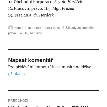
Obchodní korporace. 4.5.
dr. Horáček
Pracovní právo. 11.5.
Mgr. Pražák
Test. 18.5.
dr. Horáček
Autor:
Publikováno:
Rubriky:
admin
16.2.2015
2014-2015 LS Základy soukromého
práva FSV UK
,
Aktuálně
Napsat komentář
Pro přidávání komentářů se musíte nejdříve
přihlásit
.
Navigace
PŘEDCHOZÍ
pro