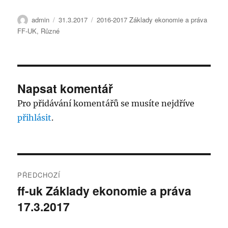
Autor:
Publikováno:
Rubriky:
admin
31.3.2017
2016-2017 Základy ekonomie a práva
FF-UK
,
Různé
Napsat komentář
Pro přidávání komentářů se musíte nejdříve
přihlásit
.
Navigace
PŘEDCHOZÍ
pro
ff-uk Základy ekonomie a práva
Předchozí
17.3.2017
příspěvek:
příspěvek