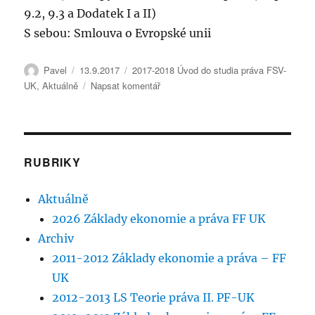
9.2, 9.3 a Dodatek I a II)
S sebou: Smlouva o Evropské unii
Autor:
Publikováno:
Rubriky:
Pavel
13.9.2017
2017-2018 Úvod do studia práva FSV-
pro
UK
,
Aktuálně
Napsat komentář
text
s
názvem
Úvod
do
RUBRIKY
studia
práva
Aktuálně
–
syllabus
2026 Základy ekonomie a práva FF UK
Archiv
2011-2012 Základy ekonomie a práva – FF
UK
2012-2013 LS Teorie práva II. PF-UK