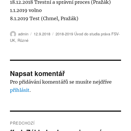
18.12.2018 Trestní a správní proces (Pražák)
1.1.2019 volno
8.1.2019 Test (Chmel, Pražák)
Autor:
Publikováno:
Rubriky:
admin
12.9.2018
2018-2019 Úvod do studia práva FSV-
UK
,
Různé
Napsat komentář
Pro přidávání komentářů se musíte nejdříve
přihlásit
.
Navigace
PŘEDCHOZÍ
pro