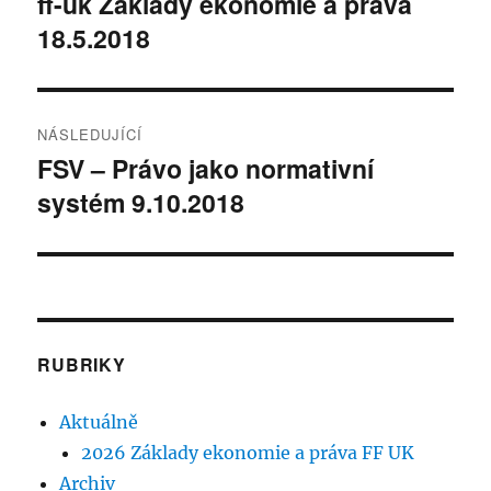
ff-uk Základy ekonomie a práva
Předchozí
18.5.2018
příspěvek:
příspěvek
NÁSLEDUJÍCÍ
FSV – Právo jako normativní
Následující
systém 9.10.2018
příspěvek:
RUBRIKY
Aktuálně
2026 Základy ekonomie a práva FF UK
Archiv