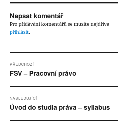
Napsat komentář
Pro přidávání komentářů se musíte nejdříve
přihlásit
.
Navigace
PŘEDCHOZÍ
pro
FSV – Pracovní právo
Předchozí
příspěvek:
příspěvek
NÁSLEDUJÍCÍ
Úvod do studia práva – syllabus
Následující
příspěvek: