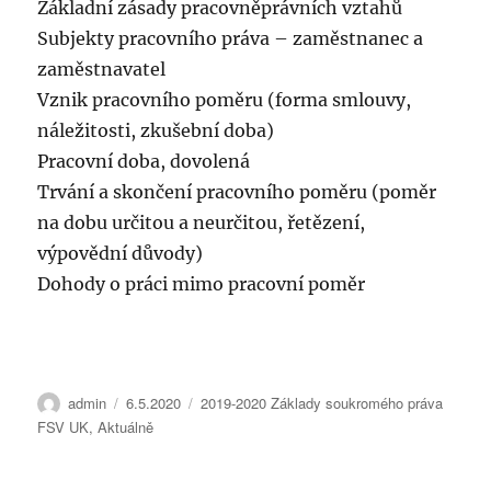
Základní zásady pracovněprávních vztahů
Subjekty pracovního práva – zaměstnanec a
zaměstnavatel
Vznik pracovního poměru (forma smlouvy,
náležitosti, zkušební doba)
Pracovní doba, dovolená
Trvání a skončení pracovního poměru (poměr
na dobu určitou a neurčitou, řetězení,
výpovědní důvody)
Dohody o práci mimo pracovní poměr
Autor:
Publikováno:
Rubriky:
admin
6.5.2020
2019-2020 Základy soukromého práva
FSV UK
,
Aktuálně