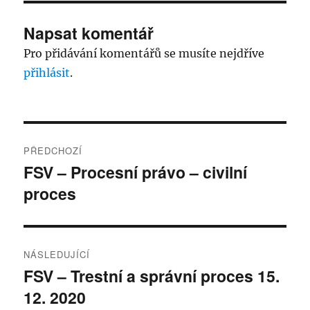
Napsat komentář
Pro přidávání komentářů se musíte nejdříve
přihlásit
.
Navigace
PŘEDCHOZÍ
pro
FSV – Procesní právo – civilní
Předchozí
proces
příspěvek:
příspěvek
NÁSLEDUJÍCÍ
FSV – Trestní a správní proces 15.
Následující
12. 2020
příspěvek: