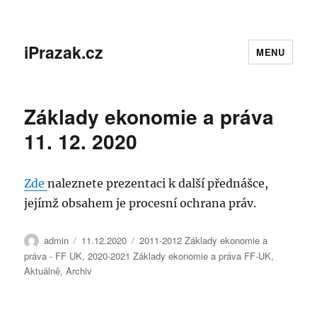
iPrazak.cz
MENU
Základy ekonomie a práva
11. 12. 2020
Zde
naleznete prezentaci k další přednášce,
jejímž obsahem je procesní ochrana práv.
Autor:
Publikováno:
Rubriky:
admin
11.12.2020
2011-2012 Základy ekonomie a
práva - FF UK
,
2020-2021 Základy ekonomie a práva FF-UK
,
Aktuálně
,
Archiv