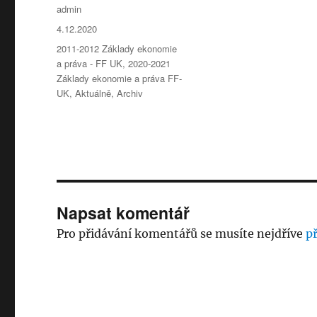
Autor:
admin
Publikováno:
4.12.2020
Rubriky:
2011-2012 Základy ekonomie
a práva - FF UK
,
2020-2021
Základy ekonomie a práva FF-
UK
,
Aktuálně
,
Archiv
Napsat komentář
Pro přidávání komentářů se musíte nejdříve
př