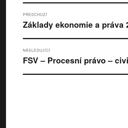
Navigace
PŘEDCHOZÍ
pro
Základy ekonomie a práva 
Předchozí
příspěvek:
příspěvek
NÁSLEDUJÍCÍ
FSV – Procesní právo – civi
Následující
příspěvek: