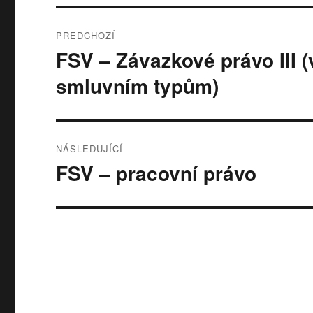
Navigace
PŘEDCHOZÍ
pro
FSV – Závazkové právo III 
Předchozí
příspěvek:
příspěvek
smluvním typům)
NÁSLEDUJÍCÍ
FSV – pracovní právo
Následující
příspěvek: