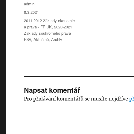
Autor:
admin
Publikováno:
8.3.2021
Rubriky:
2011-2012 Základy ekonomie
a práva - FF UK
,
2020-2021
Základy soukromého práva
FSV
,
Aktuálně
,
Archiv
Napsat komentář
Pro přidávání komentářů se musíte nejdříve
př