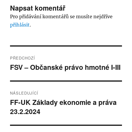
Napsat komentář
Pro přidávání komentářů se musíte nejdříve
přihlásit
.
Navigace
PŘEDCHOZÍ
pro
FSV – Občanské právo hmotné I-III
Předchozí
příspěvek:
příspěvek
NÁSLEDUJÍCÍ
FF-UK Základy ekonomie a práva
Následující
23.2.2024
příspěvek: