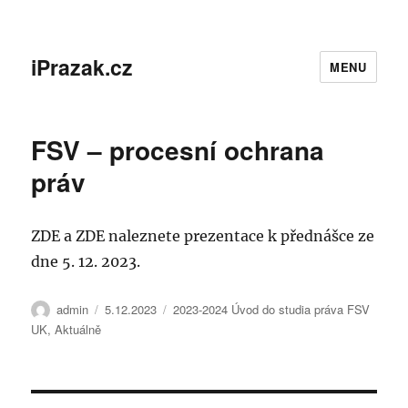
iPrazak.cz
MENU
FSV – procesní ochrana
práv
ZDE a ZDE naleznete prezentace k přednášce ze
dne 5. 12. 2023.
Autor:
Publikováno:
Rubriky:
admin
5.12.2023
2023-2024 Úvod do studia práva FSV
UK
,
Aktuálně