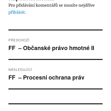
Pro přidávání komentářů se musíte nejdříve
přihlásit
.
Navigace
PŘEDCHOZÍ
pro
FF – Občanské právo hmotné II
Předchozí
příspěvek:
příspěvek
NÁSLEDUJÍCÍ
FF – Procesní ochrana práv
Následující
příspěvek: