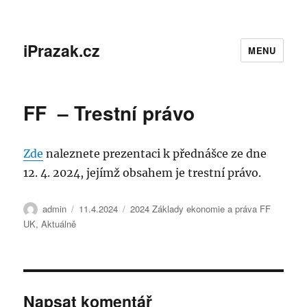
iPrazak.cz
MENU
FF – Trestní právo
Zde
naleznete prezentaci k přednášce ze dne
12. 4. 2024, jejímž obsahem je trestní právo.
Autor:
Publikováno:
Rubriky:
admin
11.4.2024
2024 Základy ekonomie a práva FF
UK
,
Aktuálně
Napsat komentář