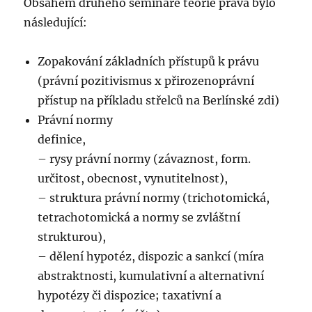
Obsahem druhého semináře teorie práva bylo
následující:
Zopakování základních přístupů k právu
(právní pozitivismus x přirozenoprávní
přístup na příkladu střelců na Berlínské zdi)
Právní normy
definice,
– rysy právní normy (závaznost, form.
určitost, obecnost, vynutitelnost),
– struktura právní normy (trichotomická,
tetrachotomická a normy se zvláštní
strukturou),
– dělení hypotéz, dispozic a sankcí (míra
abstraktnosti, kumulativní a alternativní
hypotézy či dispozice; taxativní a