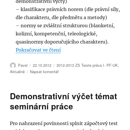
demonstrativní výčty)
– klasifikace právních norem (dle právní síly,
dle charakteru, dle předmětu a metody)
– normy se zvláštní strukturou (blanketní,
kolizní, kompetenční, teleologické,
quasinormy doporučujícího charakteru).
„Seminář teorie práva 17.10.2
Pokračovat ve čtení
Autor:
Publikováno:
Rubriky:
Pavel
22.10.2012
2012-2013 ZS Teorie práva I. PF-UK
,
pro
Aktuálně
Napsat komentář
text
s
názvem
Demonstrativní výčet témat
Seminář
teorie
seminární práce
práva
17.10.2012
Pro nahrazení povinnosti splnit zápočtový test