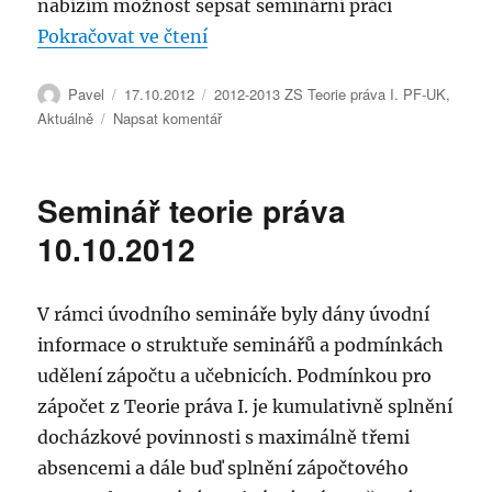
nabízím možnost sepsat seminární práci
„Demonstrativní výčet témat se
Pokračovat ve čtení
Autor:
Publikováno:
Rubriky:
Pavel
17.10.2012
2012-2013 ZS Teorie práva I. PF-UK
,
pro
Aktuálně
Napsat komentář
text
s
názvem
Seminář teorie práva
Demonstrativní
výčet
10.10.2012
témat
seminární
práce
V rámci úvodního semináře byly dány úvodní
informace o struktuře seminářů a podmínkách
udělení zápočtu a učebnicích. Podmínkou pro
zápočet z Teorie práva I. je kumulativně splnění
docházkové povinnosti s maximálně třemi
absencemi a dále buď splnění zápočtového