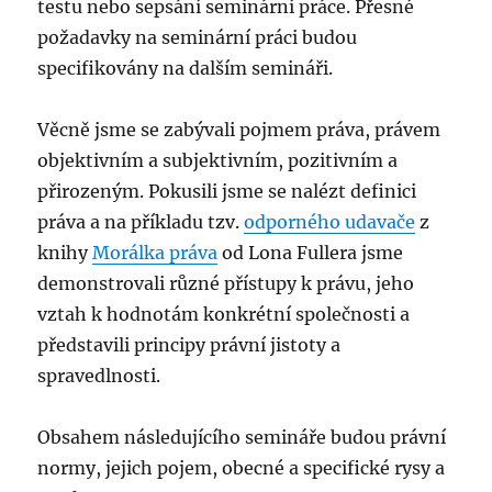
testu nebo sepsání seminární práce. Přesné
požadavky na seminární práci budou
specifikovány na dalším semináři.
Věcně jsme se zabývali pojmem práva, právem
objektivním a subjektivním, pozitivním a
přirozeným. Pokusili jsme se nalézt definici
práva a na příkladu tzv.
odporného udavače
z
knihy
Morálka práva
od Lona Fullera jsme
demonstrovali různé přístupy k právu, jeho
vztah k hodnotám konkrétní společnosti a
představili principy právní jistoty a
spravedlnosti.
Obsahem následujícího semináře budou právní
normy, jejich pojem, obecné a specifické rysy a