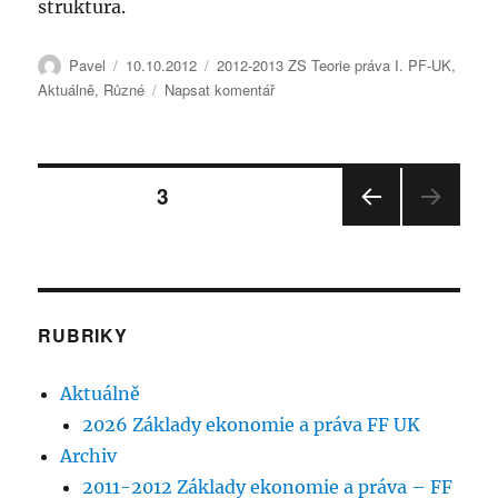
struktura.
Autor:
Publikováno:
Rubriky:
Pavel
10.10.2012
2012-2013 ZS Teorie práva I. PF-UK
,
pro
Aktuálně
,
Různé
Napsat komentář
text
s
názvem
Stránkování
Seminář
STRÁNKA:
3
teorie
práva
PŘE
příspěvků
10.10.2012
DCH
OZÍ
STRÁ
NKA
RUBRIKY
Aktuálně
2026 Základy ekonomie a práva FF UK
Archiv
2011-2012 Základy ekonomie a práva – FF