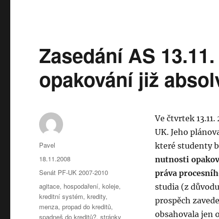
názvem
Zasedání
AS
11.12.
Zasedání AS 13.11.
–
zkoušky
při
opakování již abso
přechodu
do
kreditů,
investice
Ve čtvrtek 13.11
a
drahé
UK. Jeho plánov
učenbnice
Autor:
Pavel
které studenty b
Publikováno:
18.11.2008
nutnosti opako
Rubriky:
Senát PF-UK 2007-2010
práva procesní
Štítky:
agitace
,
hospodaření
,
koleje
,
studia (z důvodu
kreditní systém
,
kredity
,
prospěch zaved
menza
,
propad do kreditů
,
obsahovala jen 
spadneš do kreditů?
,
stránky