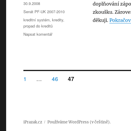
Publikováno:
30.9.2008
doplňování zápo
Rubriky:
Senát PF-UK 2007-2010
zkoušku. Zárove
Štítky:
kreditní systém
,
kredity
,
děkuji.
Pokračova
propad do kreditů
pro
Napsat komentář
text
s
názvem
Doplňování
zápočtů
nebude
Stránkování
třeba
STRÁNKA:
STRÁNKA:
1
…
46
STRÁNKA:
47
příspěvků
iPrazak.cz
Používáme WordPress (v češtině).