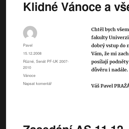
Klidné Vánoce a vš
Chtěl bych všem
fakulty Univerz
Autor:
Pavel
dobrý vstup do 
Publikováno:
15.12.2008
Vám, že mi zacho
Rubriky:
Různé
,
Senát PF-UK 2007-
posílají podnět
2010
důvěru i nadále.
Štítky:
Vánoce
pro
Napsat komentář
Váš Pavel PRAŽ
text
s
názvem
Klidné
Vánoce
a
vše