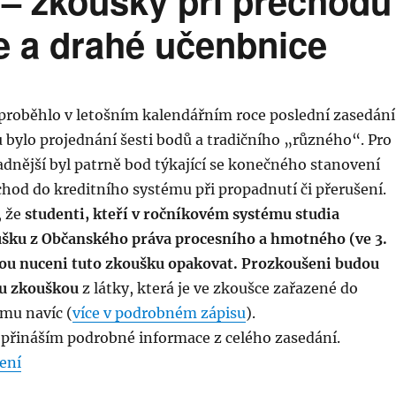
 – zkoušky při přechodu
ce a drahé učenbnice
. proběhlo v letošním kalendářním roce poslední zasedání
 bylo projednání šesti bodů a tradičního „různého“. Pro
dnější byl patrně bod týkající se konečného stanovení
chod do kreditního systému při propadnutí či přerušení.
, že
studenti, kteří v ročníkovém systému studia
ušku z Občanského práva procesního a hmotného (ve 3.
ou nuceni tuto zkoušku opakovat.
Prozkoušeni budou
ou zkouškou
z látky, která je ve zkoušce zařazené do
mu navíc (
více v podrobném zápisu
).
ě přináším podrobné informace z celého zasedání.
„Zasedání AS 11.12. – zkoušky při přechodu do kreditů
ení