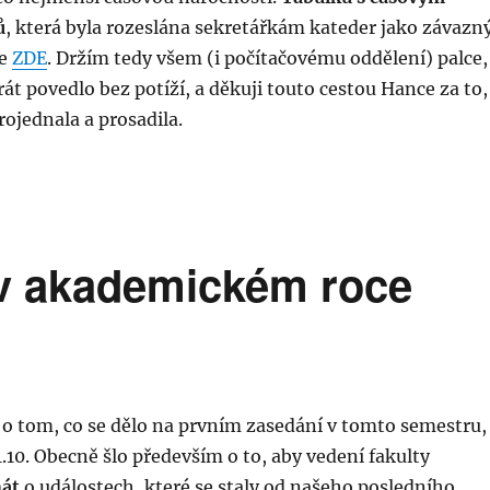
ů
, která byla rozeslána sekretářkám kateder jako závazn
te
ZDE
. Držím tedy všem (i počítačovému oddělení) palce,
rát povedlo bez potíží, a děkuji touto cestou Hance za to,
ojednala a prosadila.
 v akademickém roce
 o tom, co se dělo na prvním zasedání v tomto semestru,
1.10. Obecně šlo především o to, aby vedení fakulty
nát
o událostech, které se staly od našeho posledního