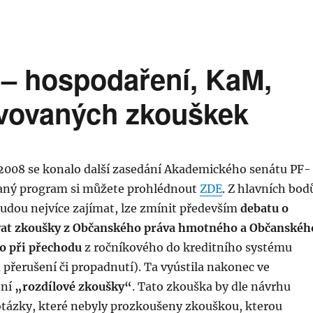
 – hospodaření, KaM,
lvovaných zkouškek
. 2008 se konalo další zasedání Akademického senátu PF-
aný program si můžete prohlédnout
ZDE
. Z hlavních bod
udou nejvíce zajímat, lze zmínit především
debatu o
vat zkoušky z Občanského práva hmotného a Občanskéh
ho
při přechodu
z ročníkového do kreditního systému
 přerušení či propadnutí). Ta vyústila nakonec ve
ení
„rozdílové zkoušky“
. Tato zkouška by dle návrhu
otázky, které nebyly prozkoušeny zkouškou, kterou