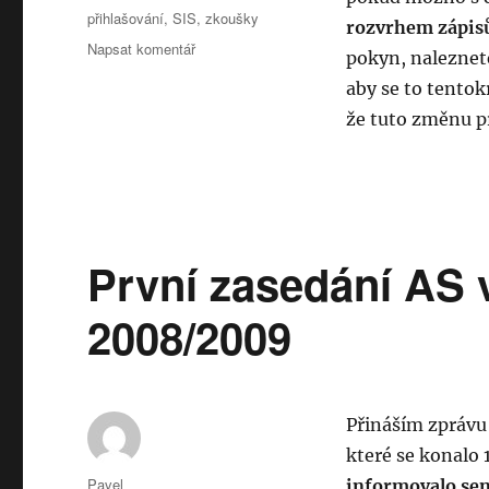
Štítky:
přihlašování
,
SIS
,
zkoušky
rozvrhem zápis
pro
Napsat komentář
pokyn, nalezne
text
aby se to tentok
s
názvem
že tuto změnu pr
Přihlašování
na
zkoušky
První zasedání AS
2008/2009
Přináším zprávu
které se konalo 
Autor:
Pavel
informovalo se