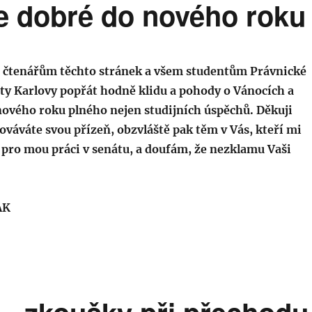
e dobré do nového roku
 čtenářům těchto stránek a všem studentům Právnické
ity Karlovy popřát
hodně klidu a pohody o Vánocích a
nového roku plného nejen studijních úspěchů. Děkuji
váváte svou přízeň, obzvláště pak těm v Vás, kteří mi
y pro mou práci v senátu, a doufám, že nezklamu Vaši
ÁK