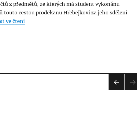
čtů z předmětů, ze kterých má student vykonánu
ň touto cestou proděkanu Hřebejkovi za jeho sdělení
„Doplňování zápočtů nebude třeba“
t ve čtení
PŘE
DCH
OZÍ
STRÁ
NKA