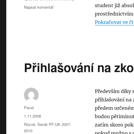
student již abso
pro
Napsat komentář
text
prostřednictvím
s
Pokračovat ve čt
názvem
Zasedání
AS
13.11.
–
hospodaření,
Přihlašování na zk
KaM,
opakování
již
absolvovaných
zkouškek
Především díky 
přihlašování na
Autor:
Pavel
předem určeném č
Publikováno:
1.11.2008
budou pětiminuto
Rubriky:
Různé
,
Senát PF-UK 2007-
zatím skoro poka
2010
pokud možno s c