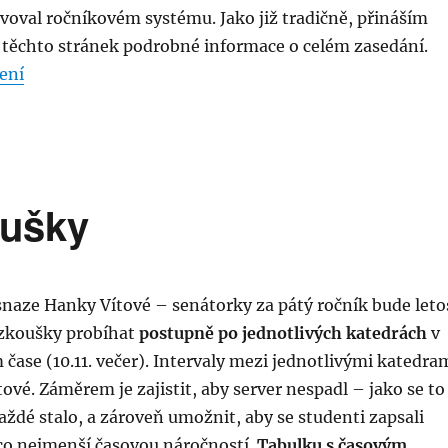
lvoval ročníkovém systému. Jako již tradičně, přináším
 těchto stránek podrobné informace o celém zasedání.
„Zasedání AS 13.11. – hospodaření, KaM, opakování 
ení
oušky
snaze Hanky Vítové – senátorky za pátý ročník bude leto
 zkoušky probíhat
postupně po jednotlivých katedrách
v
ase (10.11. večer). Intervaly mezi jednotlivými katedra
vé. Záměrem je zajistit, aby server nespadl – jako se to
ždé stalo, a zároveň umožnit, aby se studenti zapsali
o nejmenší časovou náročností.
Tabulku s časovým