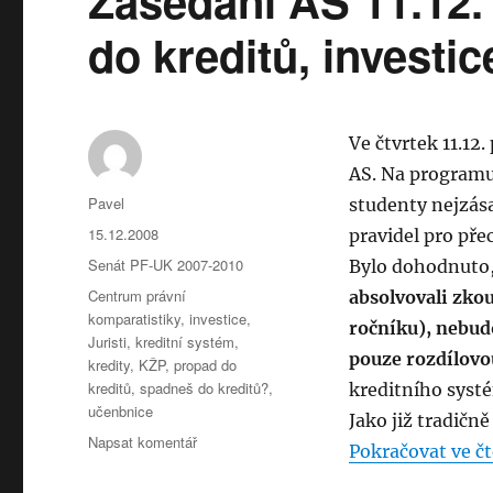
Zasedání AS 11.12.
dobré
do
do kreditů, investi
nového
roku
Ve čtvrtek 11.12
AS. Na programu
Autor:
Pavel
studenty nejzása
Publikováno:
15.12.2008
pravidel pro pře
Rubriky:
Senát PF-UK 2007-2010
Bylo dohodnuto
Štítky:
Centrum právní
absolvovali zko
komparatistiky
,
investice
,
ročníku), nebud
Juristi
,
kreditní systém
,
pouze rozdílov
kredity
,
KŽP
,
propad do
kreditů
,
spadneš do kreditů?
,
kreditního systé
učenbnice
Jako již tradičn
pro
Napsat komentář
Pokračovat ve čt
text
s