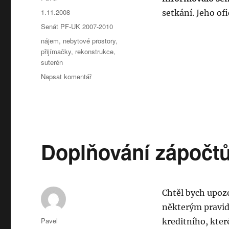
Publikováno:
1.11.2008
setkání. Jeho of
Rubriky:
Senát PF-UK 2007-2010
Štítky:
nájem
,
nebytové prostory
,
přijímačky
,
rekonstrukce
,
suterén
pro
Napsat komentář
text
s
názvem
První
zasedání
AS
Doplňování zápočtů
v
akademickém
roce
2008/2009
Chtěl bych upoz
některým pravid
Autor:
Pavel
kreditního, kte