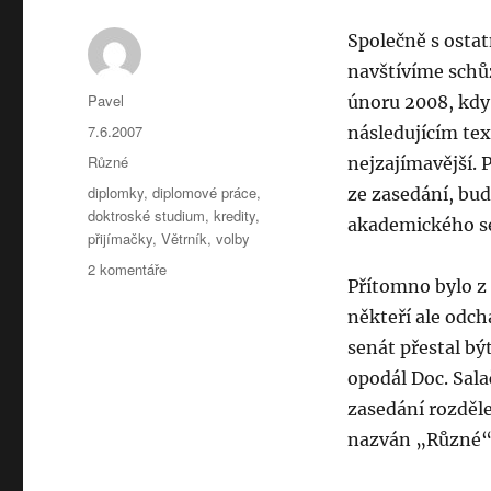
Společně s ostat
navštívíme schůz
Autor:
Pavel
únoru 2008, kdy 
Publikováno:
7.6.2007
následujícím tex
Rubriky:
Různé
nejzajímavější. 
Štítky:
diplomky
,
diplomové práce
,
ze zasedání, bud
doktroské studium
,
kredity
,
akademického s
přijímačky
,
Větrník
,
volby
u
2 komentáře
Přítomno bylo z 
textu
s
někteří ale odch
názvem
senát přestal bý
Zasedání
opodál Doc. Sala
AS
6.12.
zasedání rozděle
aneb
nazván „Různé“. 
my
jako