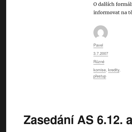
O dalších formá
informovat na t
Autor:
Pavel
Publikováno:
3.7.2007
Rubriky:
Různé
Štítky:
komise
,
kredity
,
přestup
Zasedání AS 6.12. 