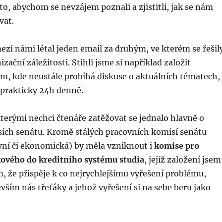
to, abychom se nevzájem poznali a zjistitli, jak se nám
vat.
ezi námi létal jeden email za druhým, ve kterém se řešil
ační záležitosti. Stihli jsme si například založit
um, kde neustále probíhá diskuse o aktuálních tématech,
prakticky 24h denně.
terými nechci čtenáře zatěžovat se jednalo hlavně o
ích senátu. Kromě stálých pracovních komisí senátu
tivní či ekonomická) by měla vzniknout i
komise pro
kového do kreditního systému studia
, jejíž založení jsem
m, že přispěje k co nejrychlejšímu vyřešení problému,
evším nás třeťáky a jehož vyřešení si na sebe beru jako