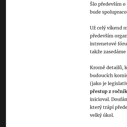
Šlo především o 
bude spolupraco
Už celý víkend m
především organiz
intrenetové fór
takže zasedáme 
Kromě detailů, k
budoucích komis
(jako je legisla
přestup z roční
inicioval. Doufá
který trápí před
velký úkol.