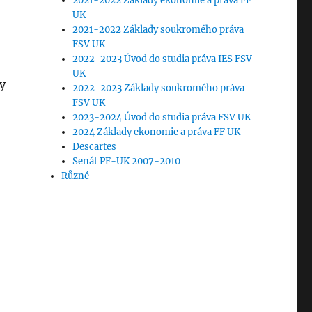
2021-2022 Základy ekonomie a práva FF
UK
2021-2022 Základy soukromého práva
FSV UK
2022-2023 Úvod do studia práva IES FSV
UK
y
2022-2023 Základy soukromého práva
FSV UK
2023-2024 Úvod do studia práva FSV UK
2024 Základy ekonomie a práva FF UK
Descartes
Senát PF-UK 2007-2010
Různé
edání AS 6.12. aneb my jako diváci“