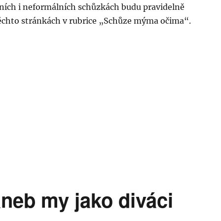
lních i neformálních schůzkách budu pravidelně
ěchto stránkách v rubrice „Schůze mýma očima“.
aneb my jako diváci