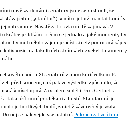
ními nově zvolenými senátory jsme se rozhodli, že
i stávajícího („starého“) senátu, jehož mandát končí v
jej nahradíme. Návštěva to byla určitě zajímavá. V
tu krátce přiblížím, o čem se jednalo a jaké momenty byl
Pokud by měl někdo zájem pročíst si celý podrobný zápis
e k dispozici na fakultních stránkách v sekci dokumenty
enátu.
celkového počtu 21 senátorů z obou kurií celkem 15,
ázeli před koncem, což pak ve výsledku způsobilo, že
t usnášeníschopný. Za stolem seděl i Prof. Gerloch a
č a další přítomní proděkani a hosté. Standardně je
no do jednotlivých bodů, z nichž závěrečný je vždy
„Zas
Do něj se pak vejde vše ostatní.
Pokračovat ve čtení