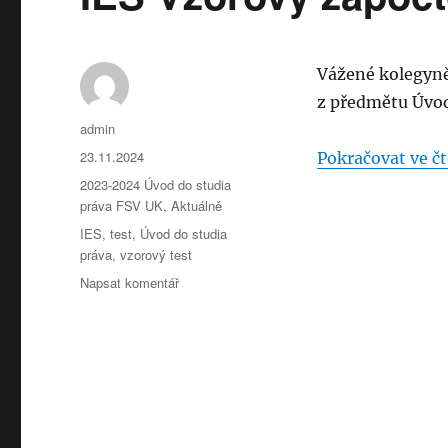
Vážené kolegyně
z předmětu Úvod
Autor:
admin
Publikováno:
23.11.2024
Pokračovat ve čt
Rubriky:
2023-2024 Úvod do studia
práva FSV UK
,
Aktuálně
Štítky:
IES
,
test
,
Úvod do studia
práva
,
vzorový test
pro
Napsat komentář
text
s
názvem
IES
Vzorový
zápočtový
test