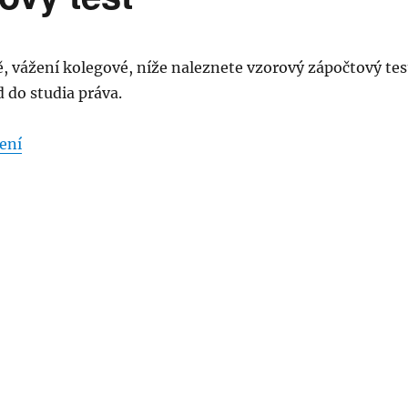
, vážení kolegové, níže naleznete vzorový zápočtový tes
 do studia práva.
„IES Vzorový zápočtový test“
ení