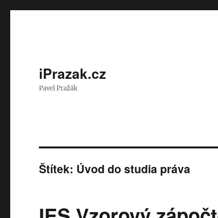
iPrazak.cz
Pavel Pražák
Štítek:
Úvod do studia práva
IES Vzorový zápočt