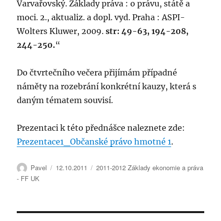
Varvařovský. Základy práva : o právu, státě a
moci. 2., aktualiz. a dopl. vyd. Praha : ASPI-
Wolters Kluwer, 2009.
str: 49-63, 194-208,
244-250.
“
Do čtvrtečního večera přijímám případné
náměty na rozebrání konkrétní kauzy, která s
daným tématem souvisí.
Prezentaci k této přednášce naleznete zde:
Prezentace1_Občanské právo hmotné 1
.
Autor:
Publikováno:
Rubriky:
Pavel
12.10.2011
2011-2012 Základy ekonomie a práva
- FF UK