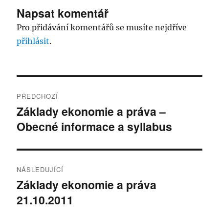
Napsat komentář
Pro přidávání komentářů se musíte nejdříve
přihlásit
.
Navigace
PŘEDCHOZÍ
pro
Základy ekonomie a práva –
Předchozí
Obecné informace a syllabus
příspěvek:
příspěvek
NÁSLEDUJÍCÍ
Základy ekonomie a práva
Následující
21.10.2011
příspěvek: