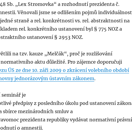
948 Sb. „Lex Stromovka“ a rozhodnutí prezidenta č.
nestii. Věnovali jsme se odlišením pojmů individuálnost
jedné straně a rel. konkrétnosti vs. rel. abstraktnosti na
íkladem rel. konkrétního ustanovení byl § 775 NOZ a
abstraktního ustanovení § 2953 NOZ.
ětlili na tzv. kauze „Melčák“, proč je rozlišování
 normativního aktu důležité. Pro zájemce doporučuji
ezu ÚS ze dne 10. záři 2009 o zkrácení volebního období
movny jednorázovým ústavním zákonem
.
 seminář je
otlivé předpisy z posledního úkolu pod ustanovení zákon
 a sbírce mezinárodních smluv a
pravomoc prezidenta republiky vydávat normativní právní
odnutí o amnestii.