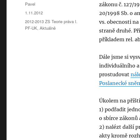
Autor:
Pavel
zákonu č. 127/1
Publikováno:
1.11.2012
20/1998 Sb. o am
Rubriky:
2012-2013 ZS Teorie práva I.
vs. obecnosti na 
PF-UK
,
Aktuálně
straně druhé. Př
příkladem rel. 
Dále jsme si vysv
individuálního a
prostudovat
nál
Poslanecké sně
Úkolem na příští
1) podřadit jedn
o sbírce zákonů
2) nalézt další 
akty kromě rozh