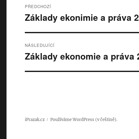
Navigace
PŘEDCHOZÍ
pro
Základy ekonimie a práva 
Předchozí
příspěvek:
příspěvek
NÁSLEDUJÍCÍ
Základy ekonomie a práva 
Následující
příspěvek:
iPrazak.cz
Používáme WordPress (v češtině).