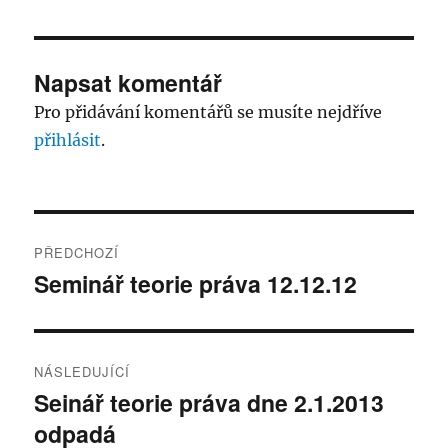
Napsat komentář
Pro přidávání komentářů se musíte nejdříve
přihlásit
.
Navigace
PŘEDCHOZÍ
pro
Seminář teorie práva 12.12.12
Předchozí
příspěvek:
příspěvek
NÁSLEDUJÍCÍ
Seinář teorie práva dne 2.1.2013
Následující
odpadá
příspěvek: