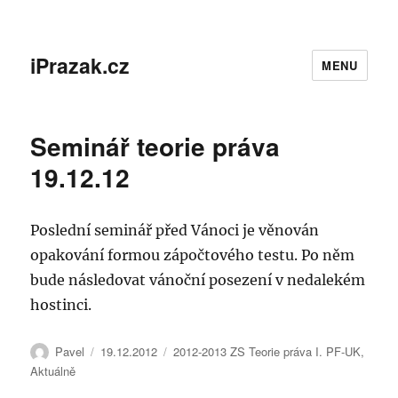
iPrazak.cz
MENU
Seminář teorie práva
19.12.12
Poslední seminář před Vánoci je věnován
opakování formou zápočtového testu. Po něm
bude následovat vánoční posezení v nedalekém
hostinci.
Autor:
Publikováno:
Rubriky:
Pavel
19.12.2012
2012-2013 ZS Teorie práva I. PF-UK
,
Aktuálně