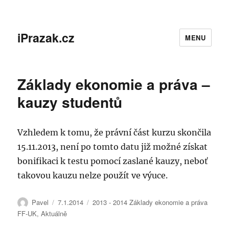
iPrazak.cz
MENU
Základy ekonomie a práva –
kauzy studentů
Vzhledem k tomu, že právní část kurzu skončila
15.11.2013, není po tomto datu již možné získat
bonifikaci k testu pomocí zaslané kauzy, neboť
takovou kauzu nelze použít ve výuce.
Autor:
Publikováno:
Rubriky:
Pavel
7.1.2014
2013 - 2014 Základy ekonomie a práva
FF-UK
,
Aktuálně