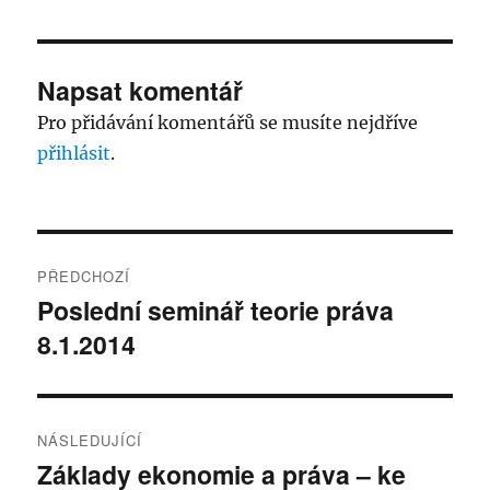
Napsat komentář
Pro přidávání komentářů se musíte nejdříve
přihlásit
.
Navigace
PŘEDCHOZÍ
pro
Poslední seminář teorie práva
Předchozí
8.1.2014
příspěvek:
příspěvek
NÁSLEDUJÍCÍ
Základy ekonomie a práva – ke
Následující