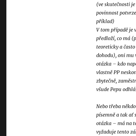
(ve skutečnosti je
povinnost potvrze
příklad)
V tom případě je 
předloží, co má (p
teoreticky a čast
dohodu), oni mu v
otázka – kdo napa
vlastně PP neskonč
zbytečně, zaměstn
všude Pepu odhlás
Nebo třeba někdo 
písemně a tak ať 
otázka – má na to
vyžaduje tento zá