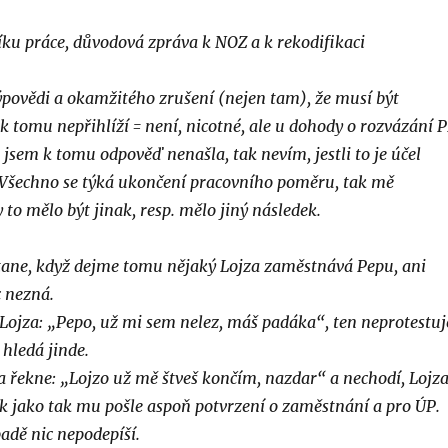
ku práce, důvodová zpráva k NOZ a k rekodifikaci
ýpovědi a okamžitého zrušení (nejen tam), že musí být
 k tomu nepřihlíží = není, nicotné, ale u dohody o rozvázání 
 jsem k tomu odpověď nenašla, tak nevím, jestli to je účel
Všechno se týká ukončení pracovního poměru, tak mě
 to mělo být jinak, resp. mělo jiný následek.
 stane, když dejme tomu nějaký Lojza zaměstnává Pepu, ani
 nezná.
Lojza: „Pepo, už mi sem nelez, máš padáka“, ten neprotestuj
 hledá jinde.
 řekne: „Lojzo už mě štveš končím, nazdar“ a nechodí, Lojz
tak jako tak mu pošle aspoň potvrzení o zaměstnání a pro ÚP.
adě nic nepodepíší.