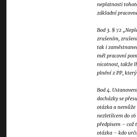
neplatnosti tohot
základní pracovně
Bod 3. § 72 „Nep
zrušením, zrušen
tak i zaměstnanec
měl pracovní pomě
nicotnost, takže 
plnění z PP, který
Bod 4. Ustanovení 
docházky se přesu
otázka a nemůže 
nezletilcem do 16
předpisem – což 
otázka – kdo určuj