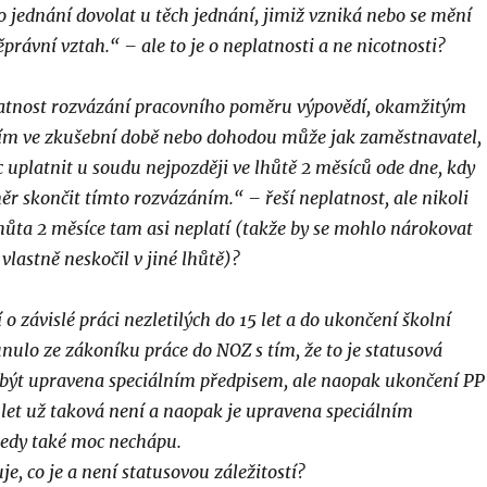
o jednání dovolat u těch jednání, jimiž vzniká nebo se mění
právní vztah.“ – ale to je o neplatnosti a ne nicotnosti?
latnost rozvázání pracovního poměru výpovědí, okamžitým
ím ve zkušební době nebo dohodou může jak zaměstnavatel,
 uplatnit u soudu nejpozději ve lhůtě 2 měsíců ode dne, kdy
r skončit tímto rozvázáním.“ – řeší neplatnost, ale nikoli
lhůta 2 měsíce tam asi neplatí (takže by se mohlo nárokovat
 vlastně neskočil v jiné lhůtě)?
o závislé práci nezletilých do 15 let a do ukončení školní
nulo ze zákoníku práce do NOZ s tím, že to je statusová
být upravena speciálním předpisem, ale naopak ukončení PP
 let už taková není a naopak je upravena speciálním
tedy také moc nechápu.
e, co je a není statusovou záležitostí?