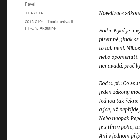
Autor:
Pavel
Publikováno:
11.4.2014
Novelizace zákoní
Rubriky:
2013-2104 - Teorie práva II.
PF-UK
,
Aktuálně
Bod 1.
Nyní je u v
písemně, jinak se
to tak není. Nikde
nebo opomenutí. 
nenapadá, proč by
Bod 2. př.: Co se
jeden zákony moc
Jednou tak řekne 
a jde, už nepřijde,
Nebo naopak Pepa
je s tím v poho, 
Ani v jednom příp