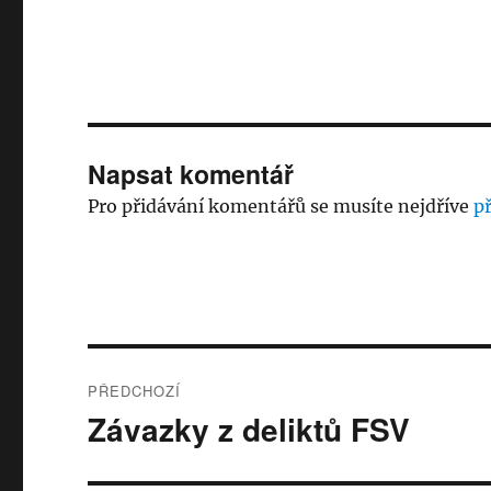
Napsat komentář
Pro přidávání komentářů se musíte nejdříve
př
Navigace
PŘEDCHOZÍ
pro
Závazky z deliktů FSV
Předchozí
příspěvek:
příspěvek