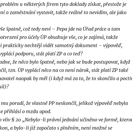
 problém u některých firem tyto doklady získat, přestože je
ní o zaměstnání vystavit, takže reálně to nevidím, ale jako
vše špatně, což tedy neví – Pepa jde na Úřad práce a tam
otvrzení pro účely ÚP obsahuje vše, co je zajímá, takže
o i prakticky nechtějí vidět samotný dokument – výpověď,
yplácí podporu, stát platí ZP a co teď?
dne, že něco bylo špatně, nebo jak se bude postupovat, když
il, tzn. ÚP vyplácí něco na co není nárok, stát platí ZP také
avatel naopak by měl (i když má za to, že to skončilo a pocti
il)?
mu poradí, že vlastně PP neskončil, jelikož výpověď nebyla
se přihlásí o mzdu apod.
 vliv § 20 „Nebylo-li právní jednání učiněno ve formě, ktero
kon, a bylo-li již započato s plněním, není možné se