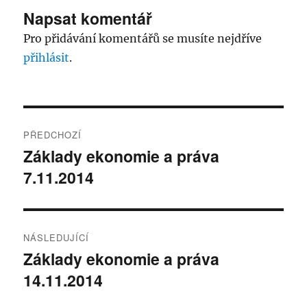
Napsat komentář
Pro přidávání komentářů se musíte nejdříve
přihlásit
.
Navigace
PŘEDCHOZÍ
pro
Základy ekonomie a práva
Předchozí
7.11.2014
příspěvek:
příspěvek
NÁSLEDUJÍCÍ
Základy ekonomie a práva
Následující
14.11.2014
příspěvek: