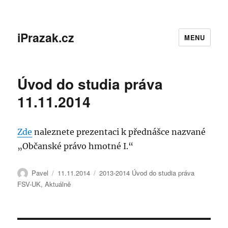
iPrazak.cz
MENU
Úvod do studia práva
11.11.2014
Zde
naleznete prezentaci k přednášce nazvané
„Občanské právo hmotné I.“
Autor:
Publikováno:
Rubriky:
Pavel
11.11.2014
2013-2014 Úvod do studia práva
FSV-UK
,
Aktuálně