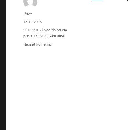
Autor:
Pavel
Publikováno:
15.12.2015
Rubriky:
2015-2016 Úvod do studia
práva FSV-UK
,
Aktuálně
pro
Napsat komentář
text
s
názvem
fsv
–
Trestní
a
správní
proces