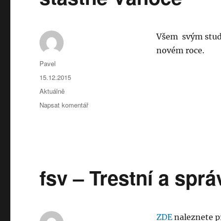
Všem svým stude
novém roce.
Autor:
Pavel
Publikováno:
15.12.2015
Rubriky:
Aktuálně
pro
Napsat komentář
text
s
názvem
šťastné
Vánoce
fsv – Trestní a spr
ZDE
naleznete p