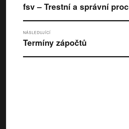
pro
fsv – Trestní a správní pro
Předchozí
příspěvek:
příspěvek
NÁSLEDUJÍCÍ
Termíny zápočtů
Následující
příspěvek: