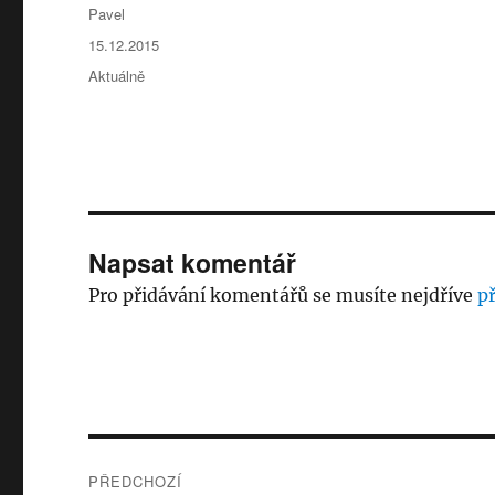
Autor:
Pavel
Publikováno:
15.12.2015
Rubriky:
Aktuálně
Napsat komentář
Pro přidávání komentářů se musíte nejdříve
př
Navigace
PŘEDCHOZÍ