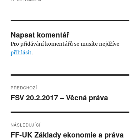
Napsat komentář
Pro přidávání komentářů se musíte nejdříve
přihlásit
.
Navigace
PŘEDCHOZÍ
pro
FSV 20.2.2017 – Věcná práva
Předchozí
příspěvek:
příspěvek
NÁSLEDUJÍCÍ
FF-UK Základy ekonomie a práva
Následující