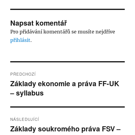
Napsat komentář
Pro přidávání komentářů se musíte nejdříve
přihlásit
.
Navigace
PŘEDCHOZÍ
pro
Základy ekonomie a práva FF-UK
Předchozí
– syllabus
příspěvek:
příspěvek
NÁSLEDUJÍCÍ
Základy soukromého práva FSV –
Následující