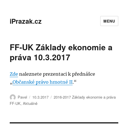
iPrazak.cz
MENU
FF-UK Základy ekonomie a
práva 10.3.2017
Zde
naleznete prezentaci k přednášce
„
Občanské právo hmotné II
.“
Autor:
Publikováno:
Rubriky:
Pavel
10.3.2017
2016-2017 Základy ekonomie a práva
FF-UK
,
Aktuálně