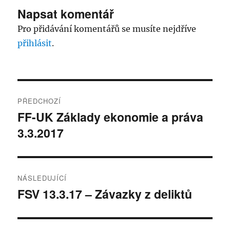
Napsat komentář
Pro přidávání komentářů se musíte nejdříve
přihlásit
.
Navigace
PŘEDCHOZÍ
pro
FF-UK Základy ekonomie a práva
Předchozí
3.3.2017
příspěvek:
příspěvek
NÁSLEDUJÍCÍ
FSV 13.3.17 – Závazky z deliktů
Následující
příspěvek: