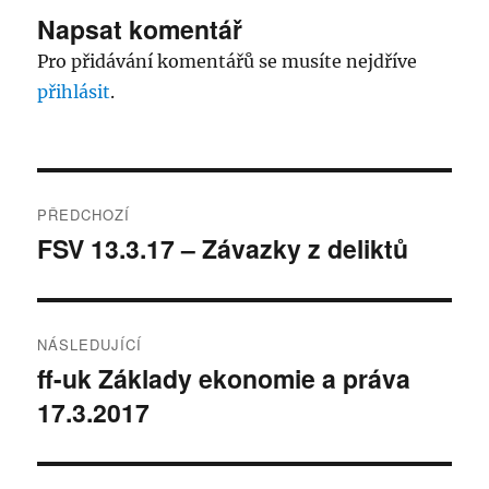
Napsat komentář
Pro přidávání komentářů se musíte nejdříve
přihlásit
.
Navigace
PŘEDCHOZÍ
pro
FSV 13.3.17 – Závazky z deliktů
Předchozí
příspěvek:
příspěvek
NÁSLEDUJÍCÍ
ff-uk Základy ekonomie a práva
Následující
17.3.2017
příspěvek: