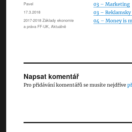
Autor:
Pavel
03 – Marketing
Publikováno:
17.3.2018
03 – Reklamsky 
Rubriky:
2017-2018 Základy ekonomie
04 – Money is 
a práva FF-UK
,
Aktuálně
Napsat komentář
Pro přidávání komentářů se musíte nejdříve
př
Navigace