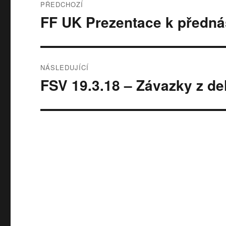
PŘEDCHOZÍ
pro
FF UK Prezentace k přednáš
Předchozí
příspěvek:
příspěvek
NÁSLEDUJÍCÍ
FSV 19.3.18 – Závazky z del
Následující
příspěvek: