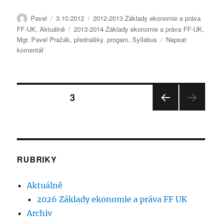
Autor:
Publikováno:
Rubriky:
Pavel
3.10.2012
2012-2013 Základy ekonomie a práva
Štítky:
FF-UK
,
Aktuálně
2013-2014 Základy ekonomie a práva FF-UK
,
Mgr. Pavel Pražák
,
přednášky
,
progam
,
Syllabus
Napsat
pro
komentář
text
s
názvem
Stránkování
Základy
STRÁNKA:
3
ekonomie
a
PŘE
příspěvků
práva
DCH
–
OZÍ
STRÁ
obecné
NKA
informace
RUBRIKY
a
syllabus
Aktuálně
2026 Základy ekonomie a práva FF UK
Archiv