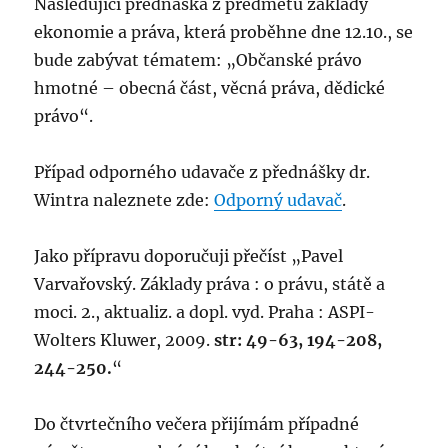
Následující přednáška z předmětu základy
ekonomie a práva, která proběhne dne 12.10., se
bude zabývat tématem: „Občanské právo
hmotné – obecná část, věcná práva, dědické
právo“.
Případ odporného udavače z přednášky dr.
Wintra naleznete zde:
Odporný udavač
.
Jako přípravu doporučuji přečíst „Pavel
Varvařovský. Základy práva : o právu, státě a
moci. 2., aktualiz. a dopl. vyd. Praha : ASPI-
Wolters Kluwer, 2009.
str: 49-63, 194-208,
244-250.
“
Do čtvrtečního večera přijímám případné