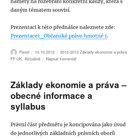
náměty na rozebrání konkrétní kauzy, která s
daným tématem souvisí.
Prezentaci k této přednášce naleznete zde:
Prezentace1_Občanské právo hmotné 1
.
Autor:
Publikováno:
Rubriky:
Pavel
10.10.2012
2012-2013 Základy ekonomie a práva
pro
FF-UK
,
Aktuálně
Napsat komentář
text
s
názvem
Základy ekonomie a práva –
Základy
ekonomie
obecné informace a
a
syllabus
práva
12.10.2012
Právní část předmětu je koncipována jako úvod
do jednotlivých základních právních oborů