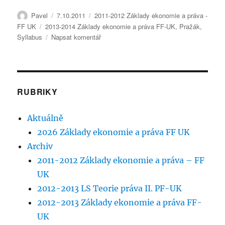
Autor:
Publikováno:
Rubriky:
Pavel
7.10.2011
2011-2012 Základy ekonomie a práva -
Štítky:
FF UK
2013-2014 Základy ekonomie a práva FF-UK
,
Pražák
,
pro
Syllabus
Napsat komentář
text
s
názvem
Základy
ekonomie
RUBRIKY
a
práva
Aktuálně
–
Obecné
2026 Základy ekonomie a práva FF UK
informace
Archiv
a
2011-2012 Základy ekonomie a práva – FF
syllabus
UK
2012-2013 LS Teorie práva II. PF-UK
2012-2013 Základy ekonomie a práva FF-
UK