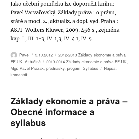
Jako učební pomůcku lze doporučit knihu:
Pavel Varvařovský. Základy práva : o právu,
státě a moci. 2., aktualiz. a dopl. vyd. Praha :
ASPI-Wolters Kluwer, 2009. 456 s., zejména
kap. I., III. 1-3, IV. 1,3, IV. 4.1, IV. 5.
Autor:
Publikováno:
Rubriky:
Pavel
3.10.2012
2012-2013 Základy ekonomie a práva
Štítky:
FF-UK
,
Aktuálně
2013-2014 Základy ekonomie a práva FF-UK
,
Mgr. Pavel Pražák
,
přednášky
,
progam
,
Syllabus
Napsat
pro
komentář
text
s
názvem
Základy ekonomie a práva –
Základy
ekonomie
Obecné informace a
a
syllabus
práva
–
obecné