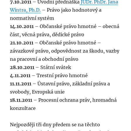
informace
7.10.2011
– Úvodní přednáška
JUDr. PhDr. Jana
a
Wintra, Ph.D.
– Právo jako hodnotový a
syllabus
normativní systém
14.10.2011
– Občanské právo hmotné – obecná
část, věcná práva, dědické právo
21.10.2011
– Občanské právo hmotné –
závazkové právo, odpovědnost za škodu, vazby
na pracovní a obchodní právo
28.10.2011
– Státní svátek
4.11.2011
– Trestní právo hmotné
11.11.2011
– Ústavní právo, základní práva a
svobody, Evropská unie
18.11.2011
– Procesní ochrana práv, hromadná
konzultace
Nejpozději tři dny předem se na těchto