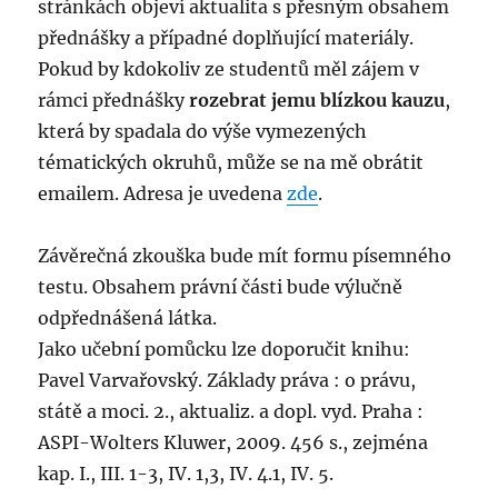
stránkách objeví aktualita s přesným obsahem
přednášky a případné doplňující materiály.
Pokud by kdokoliv ze studentů měl zájem v
rámci přednášky
rozebrat jemu blízkou kauzu
,
která by spadala do výše vymezených
tématických okruhů, může se na mě obrátit
emailem. Adresa je uvedena
zde
.
Závěrečná zkouška bude mít formu písemného
testu. Obsahem právní části bude výlučně
odpřednášená látka.
Jako učební pomůcku lze doporučit knihu:
Pavel Varvařovský. Základy práva : o právu,
státě a moci. 2., aktualiz. a dopl. vyd. Praha :
ASPI-Wolters Kluwer, 2009. 456 s., zejména
kap. I., III. 1-3, IV. 1,3, IV. 4.1, IV. 5.