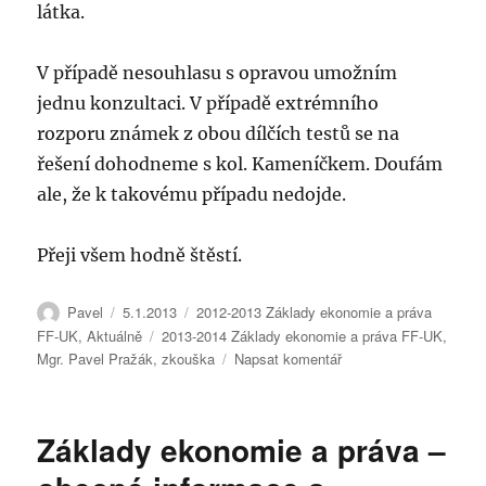
látka.
V případě nesouhlasu s opravou umožním
jednu konzultaci. V případě extrémního
rozporu známek z obou dílčích testů se na
řešení dohodneme s kol. Kameníčkem. Doufám
ale, že k takovému případu nedojde.
Přeji všem hodně štěstí.
Autor:
Publikováno:
Rubriky:
Pavel
5.1.2013
2012-2013 Základy ekonomie a práva
Štítky:
FF-UK
,
Aktuálně
2013-2014 Základy ekonomie a práva FF-UK
,
pro
Mgr. Pavel Pražák
,
zkouška
Napsat komentář
text
s
názvem
Základy ekonomie a práva –
Základy
ekonomie