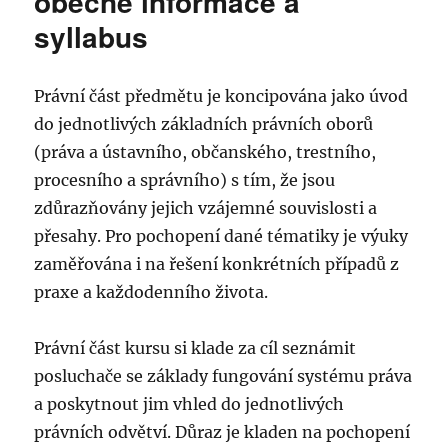
obecné informace a
a
syllabus
práva
–
zkouška
Právní část předmětu je koncipována jako úvod
do jednotlivých základních právních oborů
(práva a ústavního, občanského, trestního,
procesního a správního) s tím, že jsou
zdůrazňovány jejich vzájemné souvislosti a
přesahy. Pro pochopení dané tématiky je výuky
zaměřována i na řešení konkrétních případů z
praxe a každodenního života.
Právní část kursu si klade za cíl seznámit
posluchače se základy fungování systému práva
a poskytnout jim vhled do jednotlivých
právních odvětví. Důraz je kladen na pochopení