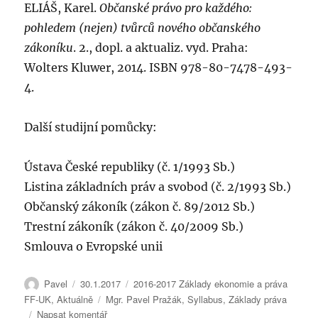
ELIÁŠ, Karel.
Občanské právo pro každého:
pohledem (nejen) tvůrců nového občanského
zákoníku
. 2., dopl. a aktualiz. vyd. Praha:
Wolters Kluwer, 2014. ISBN 978-80-7478-493-
4.
Další studijní pomůcky:
Ústava České republiky (č. 1/1993 Sb.)
Listina základních práv a svobod (č. 2/1993 Sb.)
Občanský zákoník (zákon č. 89/2012 Sb.)
Trestní zákoník (zákon č. 40/2009 Sb.)
Smlouva o Evropské unii
Autor:
Publikováno:
Rubriky:
Pavel
30.1.2017
2016-2017 Základy ekonomie a práva
Štítky:
FF-UK
,
Aktuálně
Mgr. Pavel Pražák
,
Syllabus
,
Základy práva
pro
Napsat komentář