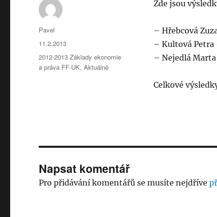
Zde jsou výsledk
Autor:
Pavel
– Hřebcová Zuz
Publikováno:
11.2.2013
– Kultová Petra 
Rubriky:
2012-2013 Základy ekonomie
– Nejedlá Marta
a práva FF-UK
,
Aktuálně
Celkové výsledk
Napsat komentář
Pro přidávání komentářů se musíte nejdříve
př