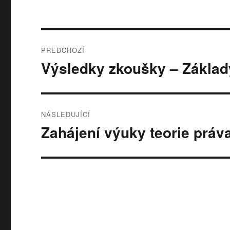
Navigace
PŘEDCHOZÍ
pro
Výsledky zkoušky – Základy
Předchozí
příspěvek:
příspěvek
NÁSLEDUJÍCÍ
Zahájení výuky teorie práva 
Následující
příspěvek: