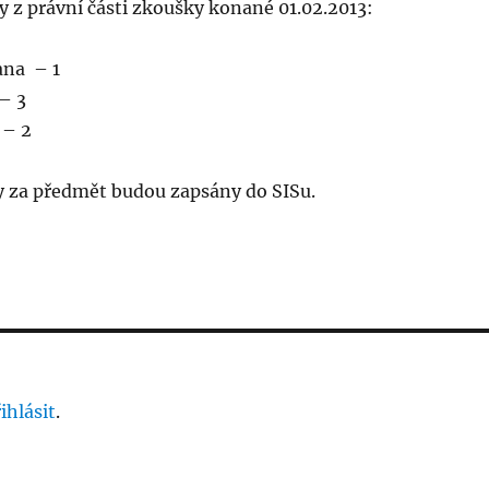
y z právní části zkoušky konané 01.02.2013:
ana – 1
– 3
 – 2
y za předmět budou zapsány do SISu.
ihlásit
.