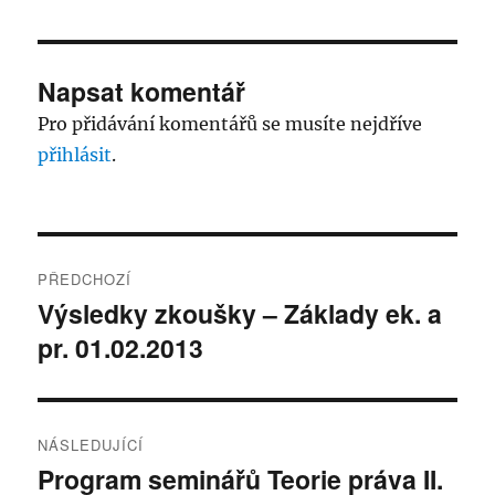
Napsat komentář
Pro přidávání komentářů se musíte nejdříve
přihlásit
.
Navigace
PŘEDCHOZÍ
pro
Výsledky zkoušky – Základy ek. a
Předchozí
pr. 01.02.2013
příspěvek:
příspěvek
NÁSLEDUJÍCÍ
Program seminářů Teorie práva II.
Následující